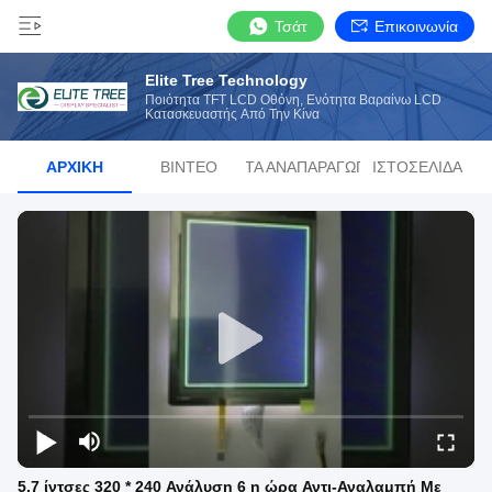
Τσάτ
Επικοινωνία
Elite Tree Technology
Ποιότητα TFT LCD Οθόνη, Ενότητα Βαραίνω LCD
Κατασκευαστής Από Την Κίνα
ΑΡΧΙΚΉ
ΒΊΝΤΕΟ
ΛΊΣΤΑ ΑΝΑΠΑΡΑΓΩΓΉΣ
ΙΣΤΟΣΕΛΊΔΑ
5.7 ίντσες 320 * 240 Ανάλυση 6 η ώρα Αντι-Αναλαμπή Με