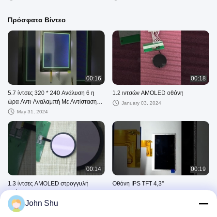
Πρόσφατα Βίντεο
00:16
00:18
5.7 ίντσες 320 * 240 Ανάλυση 6 η
1.2 ιντσών AMOLED οθόνη
ώρα Αντι-Αναλαμπή Με Αντίσταση
January 03, 2024
Εικονική οθόνη υψηλή φωτεινότητα
May 31, 2024
00:14
00:19
1.3 ίντσες AMOLED στρογγυλή
Οθόνη IPS TFT 4,3''
οθόνη
March 08, 2023
John Shu
October 18, 2023