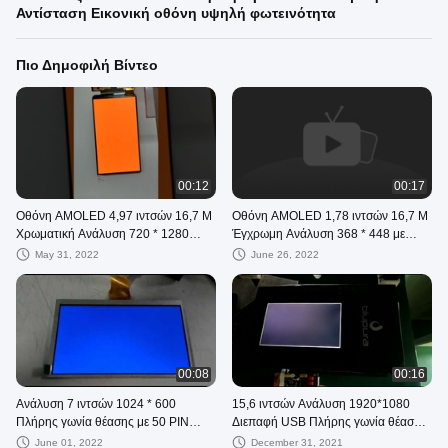
Αντίσταση Εικονική οθόνη υψηλή φωτεινότητα
Πιο Δημοφιλή Βίντεο
00:12
00:17
Οθόνη AMOLED 4,97 ιντσών 16,7 M
Οθόνη AMOLED 1,78 ιντσών 16,7 M
Χρωματική Ανάλυση 720 * 1280
Έγχρωμη Ανάλυση 368 * 448 με
Διεπαφή MIPI DSI με αφή σε κυψέλη
Διασύνδεση QAD-SPI με αφή
May 31, 2022
June 26, 2022
00:08
00:16
Ανάλυση 7 ιντσών 1024 * 600
15,6 ιντσών Ανάλυση 1920*1080
Πλήρης γωνία θέασης με 50 PIN
Διεπαφή USB Πλήρης γωνία θέασης
Διεπαφή TTL 350CD
Υψηλή φωτεινότητα
June 01, 2022
December 31, 2021