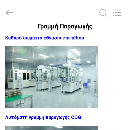
2026
Elite
Tree
Technology.
All
Rights
Reserved.
Γραμμή Παραγωγής
ΑΡΧΙΚΉ
Καθαρό δωμάτιο εθνικού επιπέδου
ΣΕΛΊΔΑ
ΠΡΟΪΌΝΤΑ
ΒΊΝΤΕΟ
ΣΧΕΤΙΚΆ
ΜΕ
ΕΜΆΣ
Αυτόματη γραμμή παραγωγής COG