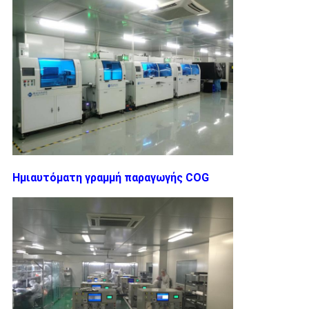
SITEMAP
ΠΟΛΙΤΙΚΉ
ΑΠΟΡΡΉΤΟΥ
Ημιαυτόματη γραμμή παραγωγής COG