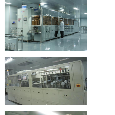
ΓΎΡΟΣ
ΕΡΓΟΣΤΑΣΊΩΝ
ΠΟΙΟΤΙΚΌΣ
ΈΛΕΓΧΟΣ
ΕΠΑΦΉ
ΝΈΑ
ΖΗΤΉΣΤΕ
ΈΝΑ
ΑΠΌΣΠΑΣΜΑ