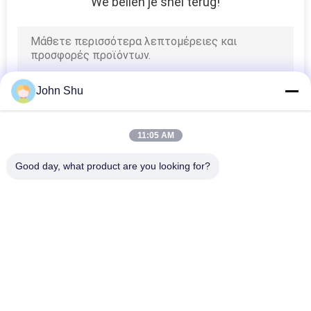
We bellen je snel terug!
John Shu
11:05 AM
Good day, what product are you looking for?
Λαϊκή κατηγορία
Όλα
Ενότητα Βαραίνω 
TFT LCD Οθόνη
LCD
Γραφικών LCD 
Ενότητα Επίδειξης 
Module
Μητρών Σημείων 
LCD