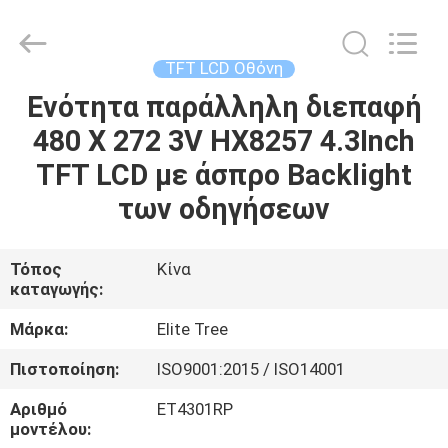
2026
Elite
Tree
Technology.
All
TFT LCD Οθόνη
Rights
Reserved.
Ενότητα παράλληλη διεπαφή
ΑΡΧΙΚΉ
480 X 272 3V HX8257 4.3Inch
ΣΕΛΊΔΑ
TFT LCD με άσπρο Backlight
ΠΡΟΪΌΝΤΑ
των οδηγήσεων
ΒΊΝΤΕΟ
Τόπος
Κίνα
καταγωγής:
ΣΧΕΤΙΚΆ
Μάρκα:
Elite Tree
ΜΕ
Πιστοποίηση:
ISO9001:2015 / ISO14001
ΕΜΆΣ
Αριθμό
ET4301RP
μοντέλου: