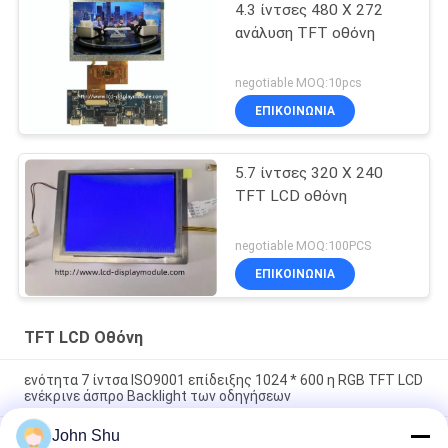
4.3 ίντσες 480 X 272
ανάλυση TFT οθόνη
negotiable MOQ:10pcs
ΕΠΙΚΟΙΝΩΝΊΑ
5.7 ίντσες 320 X 240
TFT LCD οθόνη
negotiable MOQ:100PCS
ΕΠΙΚΟΙΝΩΝΊΑ
TFT LCD Οθόνη
ενότητα 7 ίντσα ISO9001 επίδειξης 1024 * 600 η RGB TFT LCD
ενέκρινε άσπρο Backlight των οδηγήσεων
John Shu
480*854 ενότητα ΔΙΕΘΝΏΝ ΕΙΔΗΣΕΟΓΡΑΦΙΚΏΝ ΠΡΑΚΤΟΡΕΊΩΝ