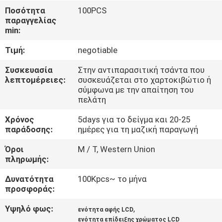
ΓΎΡΟΣ
Ποσότητα
100PCS
παραγγελίας
ΕΡΓΟΣΤΑΣΊΩΝ
min:
Τιμή:
negotiable
ΠΟΙΟΤΙΚΌΣ
ΈΛΕΓΧΟΣ
Συσκευασία
Στην αντιπαρασιτική τσάντα που
λεπτομέρειες:
συσκευάζεται στο χαρτοκιβώτιο ή
σύμφωνα με την απαίτηση του
πελάτη
ΕΠΑΦΉ
Χρόνος
5days για το δείγμα και 20-25
παράδοσης:
ημέρες για τη μαζική παραγωγή
ΝΈΑ
Όροι
Μ / Τ, Western Union
πληρωμής:
ΖΗΤΉΣΤΕ
Δυνατότητα
100Kpcs~ το μήνα
ΈΝΑ
προσφοράς:
ΑΠΌΣΠΑΣΜΑ
Υψηλό φως:
,
ενότητα αφής LCD
ενότητα επίδειξης χρώματος LCD