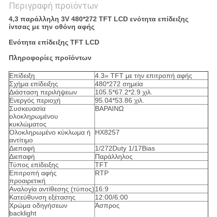
Περιγραφή προϊόντων
4,3 παράλληλη 3V 480*272 TFT LCD ενότητα επίδειξης
ίντσας με την οθόνη αφής
Ενότητα επίδειξης TFT LCD
Πληροφορίες προϊόντων
Επίδειξη
4.3» TFT με την επιτροπή αφής
Σχήμα επίδειξης
480*272 σημεία
Διάσταση περιλήψεων
105.5*67.2*2.9 χιλ.
Ενεργός περιοχή
95.04*53.86 χιλ.
Συσκευασία
ΒΑΡΑΙΝΩ
ολοκληρωμένου
κυκλώματος
Ολοκληρωμένο κύκλωμα ή
HX8257
αντίτιμο
Διεπαφή
1/272Duty 1/17Bias
Διεπαφή
Παράλληλος
Τύπος επίδειξης
TFT
Επιτροπή αφής
RTP
προαιρετική
Αναλογία αντίθεσης (τύπος)
16:9
Κατεύθυνση εξέτασης
12:00/6:00
Χρώμα οδηγήσεων
Άσπρος
backlight