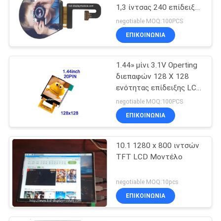
1,3 ίντσας 240 επίδειξης
ΔΙΕΘΝΏΝ
negotiable MOQ:100PCS
ΕΙΔΗΣΕΟΓΡΑΦΙΚΏΝ
ΕΠΙΚΟΙΝΩΝΊΑ
ΠΡΑΚΤΟΡΕΊΩΝ SPI TFT
LCD * 240
1.44» μίνι 3.1V Operting
διεπαφών 128 X 128
ενότητας επίδειξης LCD
RGB παράλληλων
negotiable MOQ:100PCS
ΕΠΙΚΟΙΝΩΝΊΑ
10.1 1280 x 800 ιντσών
TFT LCD Μοντέλο
negotiable MOQ:10pcs
ΕΠΙΚΟΙΝΩΝΊΑ