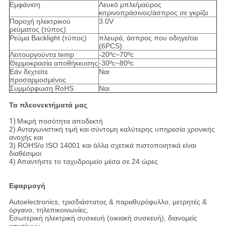
Εμφάνιση
Λευκό μπλε/μαύρος
κιτρινοπράσινος/άσπρος σε γκρίζο
Παροχή ηλεκτρικού
3.0V
ρεύματος (τύπος)
Ρεύμα Backlight (τύπος)
πλευρά, άσπρος που οδηγείται
(6PCS)
Λειτουργούντα temp
-20ºc~70ºc
Θερμοκρασία αποθήκευσης
-30ºc~80ºc
Εάν δεχτείτε
Ναι
προσαρμοσμένος
Συμμόρφωση RoHS
Ναι
Τα πλεονεκτήματά μας
1)
Μικρή ποσότητα αποδεκτή
2) Ανταγωνιστική τιμή και σύντομη καλύτερης υπηρεσία χρονικής
ανοχής και
3) ROHS/ο ISO 14001 και άλλα σχετικά πιστοποιητικά είναι
διαθέσιμοι
4) Απαντήστε το ταχυδρομείο μέσα σε 24 ώρες
Εφαρμογή
Autoelectronics, τρισδιάστατος & παραθυρόφυλλο, μετρητές &
όργανο, τηλεπικοινωνίες,
Εσωτερική ηλεκτρική συσκευή (οικιακή συσκευή), διανομείς