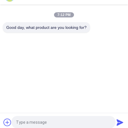
MIPI 5.0Inch TFT LCD, ενότητα συνήθειας LCD οθόνης αφής
Capactive
7:12 PM
Άσπρη ενότητα επίδειξης οθονών επαφής SPI MCU
οδηγήσεων, 240 μικρή LCD ενότητα X400 3.0
Good day, what product are you looking for?
Λαϊκή κατηγορία
Όλα
Ενότητα Βαραίνω 
TFT LCD Οθόνη
LCD
Γραφικών LCD 
Ενότητα Επίδειξης 
Module
Μητρών Σημείων 
LCD
Ενότητα Επίδειξης 
Οθόνη TFT Lcd
LCD
Tft Όργανο Ελέγχου 
Οθόνη LCD
LCD
Αίτηση κράτησης