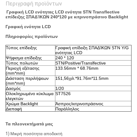
Περιγραφή προϊόντων
Γραφική LCD ενότητας LCD ενότητα STN Transflective
επίδειξης ΣΠΑΔΊΚΩΝ 240*120 με κιτρινοπράσινο Backlight
Γραφική ενότητα LCD
Πληροφορίες προϊόντων
Τύπος επίδειξης
Γραφική επίδειξη ΣΠΑΔΊΚΩΝ STN Y/G
ενότητας LCD
Ψήφισμα επίδειξης
240 * 120
Τύπος πολωτών
STN/Positive/Translfective
Περιοχή εξέτασης
133.56mm * 68.76mm
(mm*mm)
Διάσταση περιλήψεων
151,56
χιλ.*91.76m*11.5mm
(mm*mm)
Δασμός
1/20
Ολοκληρωμένο κύκλωμα
ST7526
ελεγκτών
Χρώμα Backlight
Άσπρος/κιτρινοπράσινος
Διεπαφή
Παράλληλος
Τα πλεονεκτήματά μας
1)
Μικρή ποσότητα αποδεκτή