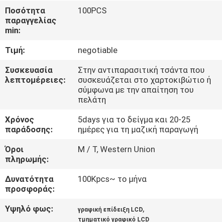
ΓΎΡΟΣ
Ποσότητα
100PCS
παραγγελίας
ΕΡΓΟΣΤΑΣΊΩΝ
min:
Τιμή:
negotiable
ΠΟΙΟΤΙΚΌΣ
ΈΛΕΓΧΟΣ
Συσκευασία
Στην αντιπαρασιτική τσάντα που
λεπτομέρειες:
συσκευάζεται στο χαρτοκιβώτιο ή
σύμφωνα με την απαίτηση του
πελάτη
ΕΠΑΦΉ
Χρόνος
5days για το δείγμα και 20-25
παράδοσης:
ημέρες για τη μαζική παραγωγή
ΝΈΑ
Όροι
Μ / Τ, Western Union
πληρωμής:
ΖΗΤΉΣΤΕ
Δυνατότητα
100Kpcs~ το μήνα
ΈΝΑ
προσφοράς:
ΑΠΌΣΠΑΣΜΑ
Υψηλό φως:
,
γραφική επίδειξη LCD
τμηματικό γραφικό LCD