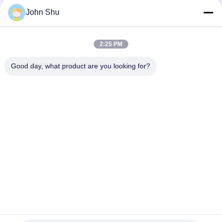
X 160 με τη γωνία 6 η ώρα
John Shu
5V STN κιτρινοπράσινη γραφική LCD επίδειξη 192 X 32,
γραφική ενότητα επίδειξης LCD
2:25 PM
Μπλε γραφική LCD ενότητα 122 X 32 ΣΠΑΔΙΚΩΝ STN με άσπρο
Backlight για ιατρικό
Good day, what product are you looking for?
Λαϊκή κατηγορία
Όλα
Ενότητα Βαραίνω 
TFT LCD Οθόνη
LCD
Γραφικών LCD 
Ενότητα Επίδειξης 
Module
Μητρών Σημείων 
LCD
Ενότητα Επίδειξης 
Οθόνη TFT Lcd
LCD
Tft Όργανο Ελέγχου 
Οθόνη LCD
LCD