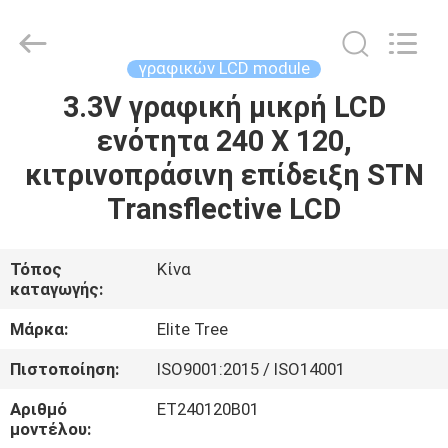
2026
Elite
Tree
Technology.
All
γραφικών LCD module
Rights
Reserved.
3.3V γραφική μικρή LCD
ΑΡΧΙΚΉ
ενότητα 240 X 120,
ΣΕΛΊΔΑ
κιτρινοπράσινη επίδειξη STN
ΠΡΟΪΌΝΤΑ
Transflective LCD
ΒΊΝΤΕΟ
Τόπος
Κίνα
καταγωγής:
ΣΧΕΤΙΚΆ
Μάρκα:
Elite Tree
ΜΕ
Πιστοποίηση:
ISO9001:2015 / ISO14001
ΕΜΆΣ
Αριθμό
ET240120B01
μοντέλου: