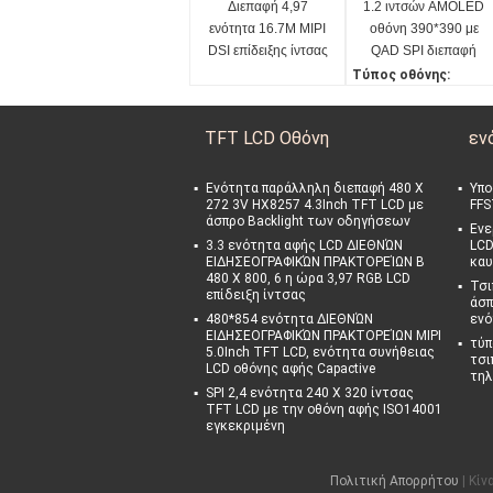
Διεπαφή 4,97
1.2 ιντσών AMOLED
ενότητα 16.7M MIPI
οθόνη 390*390 με
DSI επίδειξης ίντσας
QAD SPI διεπαφή
AMOLED με στην
Τύπος οθόνης:
αφή κυττάρων
AOLED 1,2 ιντσών οθό
νη
TFT LCD Οθόνη
εν
Θερμοκρασία Opertin
g:
-20~70C
Ενότητα παράλληλη διεπαφή 480 X
Υπο
272 3V HX8257 4.3Inch TFT LCD με
FFS
Κύκλος ελέγχου οδη
άσπρο Backlight των οδηγήσεων
ού:
Ενε
3.3 ενότητα αφής LCD ΔΙΕΘΝΏΝ
LCD
SH8601Z
ΕΙΔΗΣΕΟΓΡΑΦΙΚΏΝ ΠΡΑΚΤΟΡΕΊΩΝ Β
καυ
Χρώμα:
480 X 800, 6 η ώρα 3,97 RGB LCD
Τσι
επίδειξη ίντσας
16.7M (24 bits)
άσπ
480*854 ενότητα ΔΙΕΘΝΏΝ
ενό
ΕΙΔΗΣΕΟΓΡΑΦΙΚΏΝ ΠΡΑΚΤΟΡΕΊΩΝ MIPI
τύπ
5.0Inch TFT LCD, ενότητα συνήθειας
τσι
LCD οθόνης αφής Capactive
τηλ
SPI 2,4 ενότητα 240 X 320 ίντσας
TFT LCD με την οθόνη αφής ISO14001
εγκεκριμένη
Πολιτική Απορρήτου
| Κίν