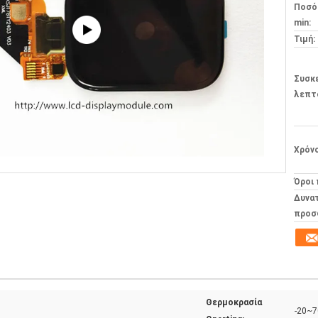
Ποσό
min:
Τιμή:
Συσκ
λεπτ
Χρόν
Όροι
Δυνα
προσ
Θερμοκρασία
-20~