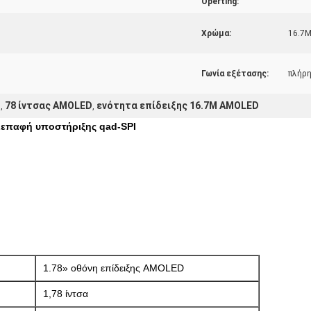
Operting:
Χρώμα:
16.7M
Γωνία εξέτασης:
πλήρ
1
78 ίντσας AMOLED
ενότητα επίδειξης 16.7M AMOLED
,
,
διεπαφή υποστήριξης qad-SPI
1.78» οθόνη επίδειξης AMOLED
1,78 ίντσα