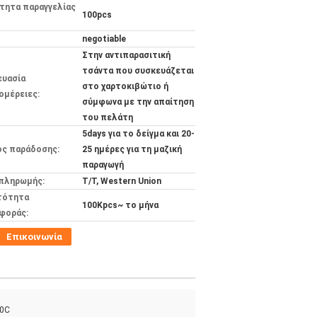
τητα παραγγελίας
100pcs
negotiable
Στην αντιπαρασιτική
τσάντα που συσκευάζεται
ευασία
στο χαρτοκιβώτιο ή
ομέρειες:
σύμφωνα με την απαίτηση
του πελάτη
5days για το δείγμα και 20-
ος παράδοσης:
25 ημέρες για τη μαζική
παραγωγή
 πληρωμής:
T/T, Western Union
τότητα
100Kpcs~ το μήνα
φοράς:
Επικοινωνία
70C