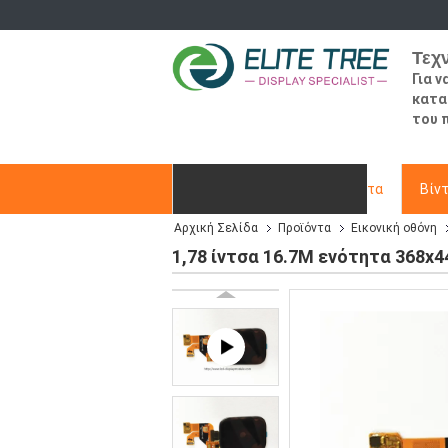
Τεχ
Για 
κατα
του 
Αρχική Σελίδα
Προϊόντα
Βίν
Αρχική Σελίδα
Προϊόντα
Εικονική οθόνη
Ζητήστε ένα απόσπασμα
1,78 ίντσα 16.7M ενότητα 368x