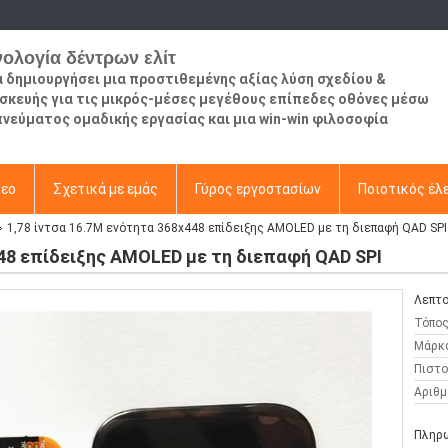
νολογία δέντρων ελίτ
να δημιουργήσει μια προστιθεμένης αξίας λύση σχεδίου &
σκευής για τις μικρός-μέσες μεγέθους επίπεδες οθόνες μέσω
πνεύματος ομαδικής εργασίας και μια win-win φιλοσοφία
τεο
Σχετικά με εμάς
Γύρος εργοστασίων
Ποιοτικός έλ
1,78 ίντσα 16.7M ενότητα 368x448 επίδειξης AMOLED με τη διεπαφή QAD SPI
448 επίδειξης AMOLED με τη διεπαφή QAD SPI
Λεπτο
Τόπος
Μάρκ
Πιστο
Αριθμ
Πληρω