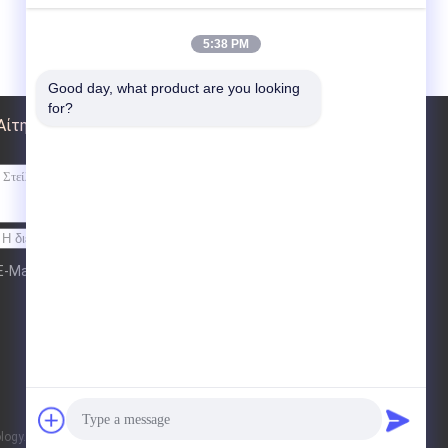
5:38 PM
Good day, what product are you looking 
for?
Αίτηση κράτησης
Στείλε
E-Mail
Sitemap
| Mobile Site
|
gy. All Rights Reserved.