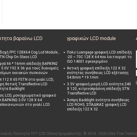
ότητα βαραίνω LCD
γραφικών LCD module
δοχή FPC 128X64 Cog Lcd Module ,
Πολυ Luangage γραφική LCD επίδειξη
TN Chip On Glass LCD
-20 ~ 70C 128 X 64 που λειτουργεί το
γ
ISO 14001 εγκεκριμένο
ργά 66 * 16mm επίδειξη ΒΑΡΑΊΝΩ
 5.0V 192 X 36 για τους διανομείς
θετική γραφική επίδειξη 122 X 32
σίμων οικιακών συσκευών
ενότητας συνήθειας LCD εξέτασης
54.8mm * 19.1mm
π 112 X 65 FSTN στο γυαλί LCD,
ρη θετική Transflective LCD
3.3V γραφική μικρή LCD ενότητα 240
τητα Backlight
X 120, κιτρινοπράσινη επίδειξη STN
Transflective LCD
ος LCD, μονοχρωματικό γραφικό
π ΒΑΡΑΊΝΩ 3.0V 128 X 64
Άσπρη Backlight ενότητα συνήθειας
επικοινωνιών στο γυαλί LCD
LCD ROHS, ΣΠΆΔΙΚΑΣ γραφική LCD
επίδειξη 122 X 32
α καλός Ποιότητα TFT LCD Οθόνη προμηθευτής. © 2018 - 2026 Elite Tree Technolo