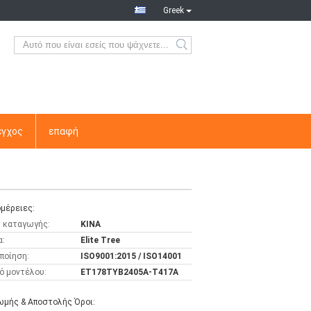
Greek
εγχος
επαφή
μέρειες:
 καταγωγής:
ΚΙΝΑ
α:
Elite Tree
ποίηση:
ISO9001:2015 / ISO14001
ό μοντέλου:
ET178TYB2405A-T417A
μής & Αποστολής Όροι: