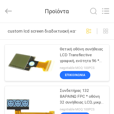
2025
Elite
Tree
Προϊόντα
Technology.
All
Rights
Reserved.
ΑΡΧΙΚΉ
custom lcd screen διαδικτυακή κατασκευή
ΣΕΛΊΔΑ
Θετική οθόνη συνήθειας
ΠΡΟΪΌΝΤΑ
LCD Transflective
γραφική, ενότητα 96 *
ΒΊΝΤΕΟ
64 FSTN LCD
negotiable MOQ:100PCS
ΕΠΙΚΟΙΝΩΝΊΑ
ΣΧΕΤΙΚΆ
Συνδετήρας 132
ΜΕ
ΒΑΡΑΙΝΩ FPC * οθόνη
ΕΜΆΣ
32 συνήθειας LCD, μικρή
οθόνη επίδειξης FSTN
negotiable MOQ:100PCS