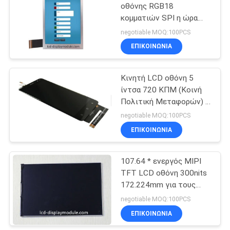
οθόνης RGB18
κομματιών SPI η ώρα
λειτουργίας διεπαφών
negotiable MOQ:100PCS
3.3V
ΕΠΙΚΟΙΝΩΝΊΑ
Κινητή LCD οθόνη 5
ίντσα 720 ΚΠΜ (Κοινή
Πολιτική Μεταφορών) *
διεπαφή 1280 MIPI DSI
negotiable MOQ:100PCS
για Autoelectronics
ΕΠΙΚΟΙΝΩΝΊΑ
107.64 * ενεργός MIPI
TFT LCD οθόνη 300nits
172.224mm για τους
διανομείς 720 X 1280
negotiable MOQ:100PCS
καυσίμων
ΕΠΙΚΟΙΝΩΝΊΑ