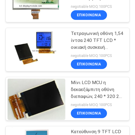
SITEMAP
για τον εξοπλισμό
negotiable MOQ:100PCS
υγείας
ΕΠΙΚΟΙΝΩΝΊΑ
ΠΟΛΙΤΙΚΉ
Τετραγωνική οθόνη 1,54
ΑΠΟΡΡΉΤΟΥ
ίντσα 240 TFT LCD *
οικιακή συσκευή
ενότητας ΔΙΕΘΝΏΝ
negotiable MOQ:100PCS
ΕΙΔΗΣΕΟΓΡΑΦΙΚΏΝ
ΕΠΙΚΟΙΝΩΝΊΑ
ΠΡΑΚΤΟΡΕΊΩΝ 240
Μίνι LCD MCU η
δεκαεξάμπιτη οθόνη
διεπαφών, 240 * 320 2»
προσάρμοσε TFT LCD
negotiable MOQ:100PCS
ΕΠΙΚΟΙΝΩΝΊΑ
Κατεύθυνση 9 TFT LCD