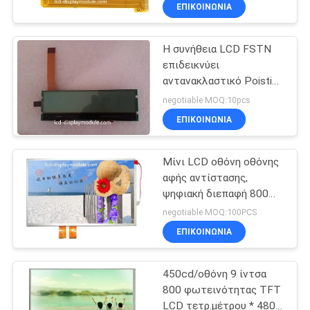
ΓΎΡΟΣ
ΕΠΙΚΟΙΝΩΝΊΑ
ΕΡΓΟΣΤΑΣΊΩΝ
Η συνήθεια LCD FSTN
επιδεικνύει
ΠΟΙΟΤΙΚΌΣ
αντανακλαστικό Poistive
ΈΛΕΓΧΟΣ
για τις τηλεπικοινωνίες
negotiable MOQ:10pcs
GY2403A2 8080MPU
ΕΠΙΚΟΙΝΩΝΊΑ
ΕΠΑΦΉ
Μίνι LCD οθόνη οθόνης
αφής αντίστασης,
ΝΈΑ
ψηφιακή διεπαφή 800
3.3V * ενότητα 480 TFT
negotiable MOQ:100PCS
LCD
ΖΗΤΉΣΤΕ
ΕΠΙΚΟΙΝΩΝΊΑ
ΈΝΑ
450cd/οθόνη 9 ίντσα
ΑΠΌΣΠΑΣΜΑ
800 φωτεινότητας TFT
LCD τετρ.μέτρου * 480