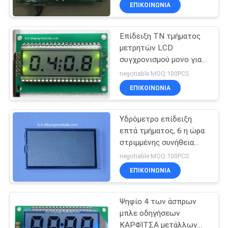
συσκευών
ΓΎΡΟΣ
ΕΠΙΚΟΙΝΩΝΊΑ
ΕΡΓΟΣΤΑΣΊΩΝ
Επίδειξη TN τμήματος
μετρητών LCD
ΠΟΙΟΤΙΚΌΣ
συγχρονισμού μονο για
ΈΛΕΓΧΟΣ
την εσωτερική
negotiable MOQ:100PCS
ηλεκτρική συσκευή
ΕΠΙΚΟΙΝΩΝΊΑ
ΕΠΑΦΉ
Υδρόμετρο επίδειξη
επτά τμήματος, 6 η ώρα
ΝΈΑ
στριμμένης συνήθεια
Nematic επίδειξης
negotiable MOQ:100PCS
ΖΗΤΉΣΤΕ
ΕΠΙΚΟΙΝΩΝΊΑ
ΈΝΑ
Ψηφίο 4 των άσπρων
ΑΠΌΣΠΑΣΜΑ
μπλε οδηγήσεων
ΚΑΡΦΊΤΣΑ μετάλλων