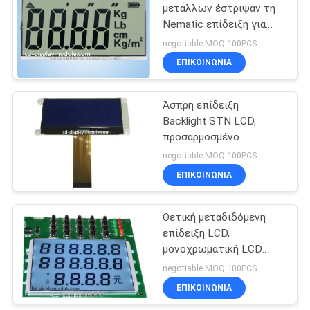
μετάλλων έστριψαν τη
Nematic επίδειξη για
την ηλεκτρονική κλίμακα
negotiable MOQ:100PCS
ISO14001 εγκεκριμένη
ΕΠΙΚΟΙΝΩΝΊΑ
Άσπρη επίδειξη
Backlight STN LCD,
προσαρμοσμένο
ΒΑΡΑΊΝΩ 240 * γραφική
negotiable MOQ:100PCS
LCD επίδειξη 80
ΕΠΙΚΟΙΝΩΝΊΑ
Θετική μεταδιδόμενη
επίδειξη LCD,
μονοχρωματική LCD
επιτροπή συνδετήρων
negotiable MOQ:100PCS
ΚΑΡΦΙΤΣΏΝ HTN
ΕΠΙΚΟΙΝΩΝΊΑ