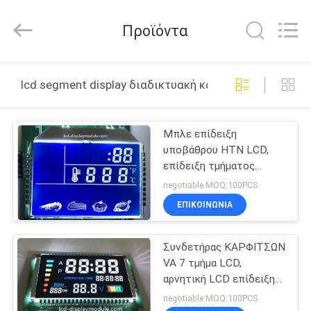
2025
Elite
Tree
Προϊόντα
Technology.
All
Rights
Reserved.
ΑΡΧΙΚΉ
lcd segment display διαδικτυακή κατασκευή
ΣΕΛΊΔΑ
Μπλε επίδειξη
ΠΡΟΪΌΝΤΑ
υποβάθρου HTN LCD,
επίδειξη τμήματος
ΒΊΝΤΕΟ
κουζινών LCD 7
negotiable MOQ:100PCS
τμήματος
ΕΠΙΚΟΙΝΩΝΊΑ
ΣΧΕΤΙΚΆ
Συνδετήρας ΚΑΡΦΙΤΣΩΝ
ΜΕ
VA 7 τμήμα LCD,
ΕΜΆΣ
αρνητική LCD επίδειξη
τμήματος οικιακών
negotiable MOQ:100PCS