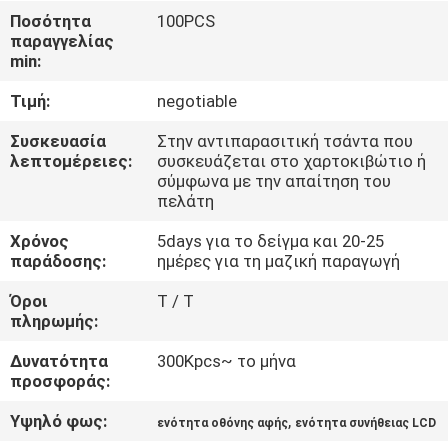
ΓΎΡΟΣ
Ποσότητα
100PCS
παραγγελίας
ΕΡΓΟΣΤΑΣΊΩΝ
min:
Τιμή:
negotiable
ΠΟΙΟΤΙΚΌΣ
ΈΛΕΓΧΟΣ
Συσκευασία
Στην αντιπαρασιτική τσάντα που
λεπτομέρειες:
συσκευάζεται στο χαρτοκιβώτιο ή
σύμφωνα με την απαίτηση του
πελάτη
ΕΠΑΦΉ
Χρόνος
5days για το δείγμα και 20-25
παράδοσης:
ημέρες για τη μαζική παραγωγή
ΝΈΑ
Όροι
T / T
πληρωμής:
ΖΗΤΉΣΤΕ
Δυνατότητα
300Kpcs~ το μήνα
ΈΝΑ
προσφοράς:
ΑΠΌΣΠΑΣΜΑ
Υψηλό φως:
,
ενότητα οθόνης αφής
ενότητα συνήθειας LCD