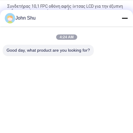
Συνδετήρας 10,1 FPC οθόνη αφής ίντσας LCD για την έξυπνη
ενδοσυνεννόηση εγχώριας οικοδόμησης
John Shu
Διαφανής ενότητα οθόνης αφής ΠΣΤ, IIC διεπαφή 8 ενότητα
επίδειξης ίντσας LCD
4:24 AM
Capactive επτά οθόνη αφής ίντσας LCD με τις συσκευές
ασφάλειας διεπαφών I2C
Good day, what product are you looking for?
Λαϊκή κατηγορία
Όλα
Ενότητα Βαραίνω 
TFT LCD Οθόνη
LCD
Γραφικών LCD 
Ενότητα Επίδειξης 
Module
Μητρών Σημείων 
LCD
Ενότητα Επίδειξης 
Οθόνη TFT Lcd
LCD
Tft Όργανο Ελέγχου 