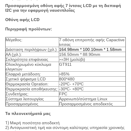
Προσαρμοσμένη οθόνη αφής 7 ίντσας LCD με τη διεπαφή
I2C για την εφαρμογή ναυσιπλοΐας
Οθόνη αφής LCD
Περιγραφή προϊόντων:
Μέγεθος:
7 οθόνη επιτροπής αφής Capactive
ίντσας
Διάσταση περιλήψεων (χιλ.)
164.98mm * 100.10mm * 1.58mm
AA (χιλ.):
156.50mm * 88.90mm
Σκληρότητα επιφάνειας
=3H (μολύβι)
>
Ολοκληρωμένο κύκλωμα
GT911
ελεγκτών
Ελαφριά μετάδοση:
85%
>
Σχετικό ψήφισμα LCD
800*480
Θερμοκρασία Opration:
-20ºC- +70ºC
Θερμοκρασία αποθήκευσης:
-30ºC- +80ºC
Συνδετήρας:
FPC
Σύστημα λειτουργίας
Αρρενωπό/σύστημα Linux
Προσαρμοσμένος
Προσαρμοσμένος αποδεκτός
Τα πλεονεκτήματά μας
1)
Μικρή ποσότητα αποδεκτή
2) Ανταγωνιστική τιμή και σύντομη καλύτερης υπηρεσία χρονικής