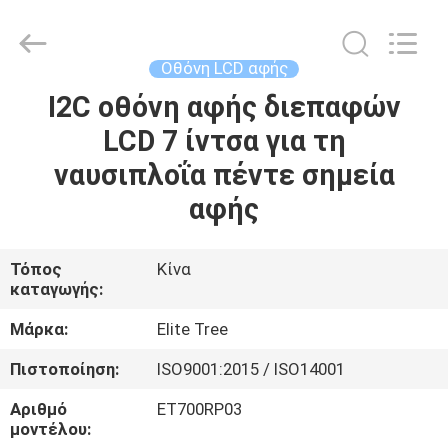
2026
Elite
Tree
Technology.
All
Οθόνη LCD αφής
Rights
Reserved.
I2C οθόνη αφής διεπαφών
ΑΡΧΙΚΉ
LCD 7 ίντσα για τη
ΣΕΛΊΔΑ
ναυσιπλοΐα πέντε σημεία
ΠΡΟΪΌΝΤΑ
αφής
ΒΊΝΤΕΟ
Τόπος
Κίνα
καταγωγής:
ΣΧΕΤΙΚΆ
Μάρκα:
Elite Tree
ΜΕ
Πιστοποίηση:
ISO9001:2015 / ISO14001
ΕΜΆΣ
Αριθμό
ET700RP03
μοντέλου: