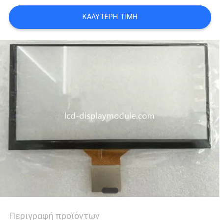
SITEMAP
ΚΑΛΎΤΕΡΗ ΤΙΜΉ
ΠΟΛΙΤΙΚΉ
ΑΠΟΡΡΉΤΟΥ
Περιγραφή προϊόντων