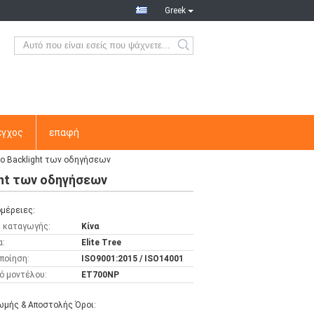
Greek
εγχος
επαφή
ρο Backlight των οδηγήσεων
ght των οδηγήσεων
μέρειες:
 καταγωγής:
Κίνα
α:
Elite Tree
ποίηση:
ISO9001:2015 / ISO14001
ό μοντέλου:
ET700NP
μής & Αποστολής Όροι: