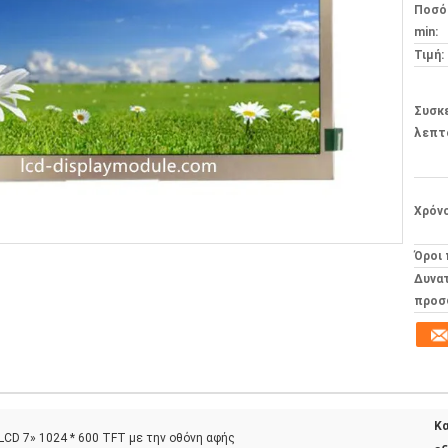
Ποσό
min:
Τιμή:
Συσκ
λεπτ
Χρόν
Όροι
Δυνα
προσ
Κ
LCD 7» 1024 * 600 TFT με την οθόνη αφής