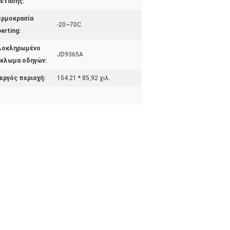
έτασης:
ερμοκρασία
-20~70C
erting:
λοκληρωμένο
JD9365A
κλωμα οδηγών:
εργός περιοχή:
154.21 * 85,92 χιλ.