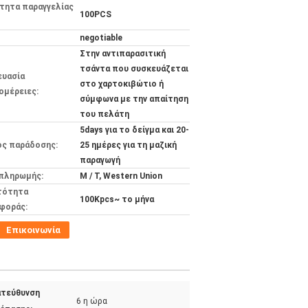
τητα παραγγελίας
100PCS
negotiable
Στην αντιπαρασιτική
τσάντα που συσκευάζεται
ευασία
στο χαρτοκιβώτιο ή
ομέρειες:
σύμφωνα με την απαίτηση
του πελάτη
5days για το δείγμα και 20-
ος παράδοσης:
25 ημέρες για τη μαζική
παραγωγή
 πληρωμής:
Μ / Τ, Western Union
τότητα
100Kpcs~ το μήνα
φοράς:
Επικοινωνία
ατεύθυνση
6 η ώρα