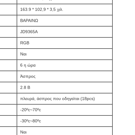
163.9 * 102,9 * 3,5 χιλ.
ΒΑΡΑΙΝΩ
JD9365A
RGB
Ναι
6 η ώρα
Άσπρος
2.8 Β
πλευρά, άσπρος που οδηγείται (18pcs)
-20ºc~70ºc
-30ºc~80ºc
Ναι