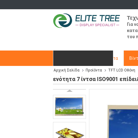
Τεχ
Για 
κατα
του 
Αρχική Σελίδα
Προϊόντα
Βίν
Αρχική Σελίδα
Προϊόντα
TFT LCD Οθόνη
Ζητήστε ένα απόσπασμα
ενότητα 7 ίντσα ISO9001 επίδει