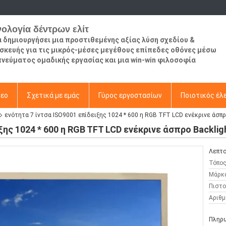
νολογία δέντρων ελίτ
να δημιουργήσει μια προστιθεμένης αξίας λύση σχεδίου &
σκευής για τις μικρός-μέσες μεγέθους επίπεδες οθόνες μέσω
πνεύματος ομαδικής εργασίας και μια win-win φιλοσοφία
τεο
Σχετικά με εμάς
Γύρος εργοστασίων
Ποιοτικός έλ
ενότητα 7 ίντσα ISO9001 επίδειξης 1024 * 600 η RGB TFT LCD ενέκρινε άσπ
ξης 1024 * 600 η RGB TFT LCD ενέκρινε άσπρο Backli
Λεπτο
Τόπος
Μάρκ
Πιστο
Αριθμ
Πληρω