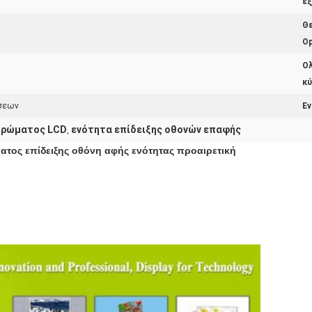
εξ
Θ
Op
Ο
κύ
ήσεων
Εν
 χρώματος LCD
ενότητα επίδειξης οθονών επαφής
,
ατος επίδειξης οθόνη αφής ενότητας προαιρετική