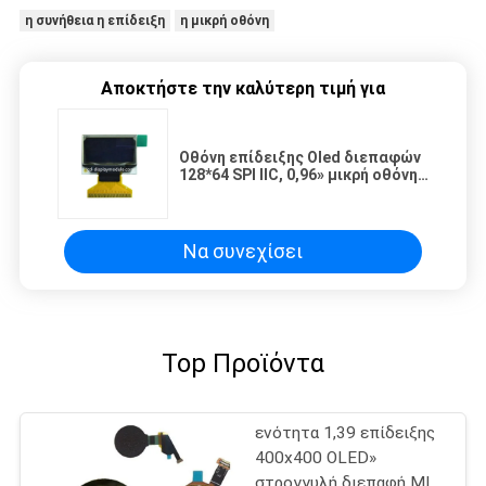
η συνήθεια η επίδειξη
η μικρή οθόνη
Αποκτήστε την καλύτερη τιμή για
Οθόνη επίδειξης Oled διεπαφών
128*64 SPI IIC, 0,96» μικρή οθόνη
Oled
Να συνεχίσει
Top Προϊόντα
ενότητα 1,39 επίδειξης
400x400 OLED»
στρογγυλή διεπαφή MIPI