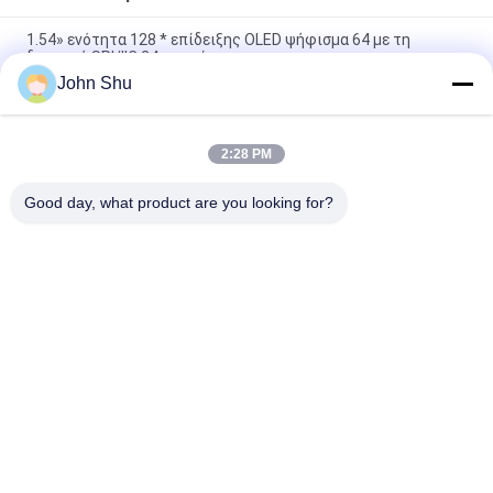
1.54» ενότητα 128 * επίδειξης OLED ψήφισμα 64 με τη
διεπαφή SPI/IIC 24 καρφίτσα
John Shu
Διαφανής ενότητα επίδειξης OLED διεπαφή υποστήριξης I2c
SSD1306 I2C 0,69 ιντσών 96x16
2:28 PM
15PINs 4 - ενότητα οθόνης καλωδίων SPI OLED, 0,71» επίδειξη
συνήθειας OLED 48*64
Good day, what product are you looking for?
Λαϊκή κατηγορία
Όλα
Ενότητα Βαραίνω 
TFT LCD Οθόνη
LCD
Γραφικών LCD 
Ενότητα Επίδειξης 
Module
Μητρών Σημείων 
LCD
Ενότητα Επίδειξης 
Οθόνη TFT Lcd
LCD