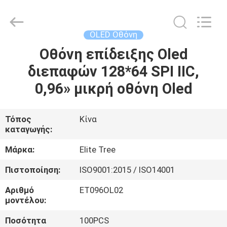
2026
Elite
Tree
Technology.
All
OLED Οθόνη
Rights
Reserved.
Οθόνη επίδειξης Oled
ΑΡΧΙΚΉ
διεπαφών 128*64 SPI IIC,
ΣΕΛΊΔΑ
0,96» μικρή οθόνη Oled
ΠΡΟΪΌΝΤΑ
Τόπος
Κίνα
καταγωγής:
ΒΊΝΤΕΟ
Μάρκα:
Elite Tree
ΣΧΕΤΙΚΆ
Πιστοποίηση:
ISO9001:2015 / ISO14001
ΜΕ
Αριθμό
ET096OL02
ΕΜΆΣ
μοντέλου:
Ποσότητα
100PCS