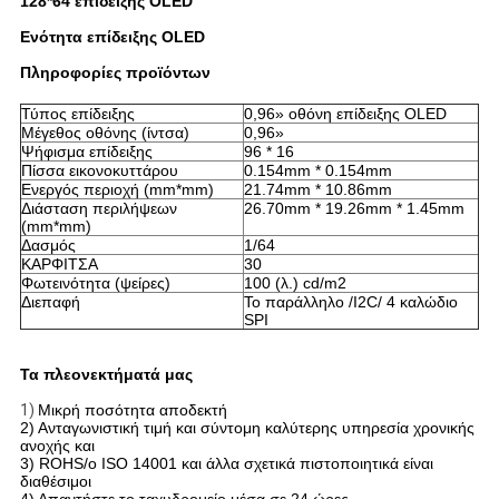
128*64 επίδειξης OLED
Ενότητα επίδειξης OLED
Πληροφορίες προϊόντων
Τύπος επίδειξης
0,96» οθόνη επίδειξης OLED
Μέγεθος οθόνης (ίντσα)
0,96»
Ψήφισμα επίδειξης
96 * 16
Πίσσα εικονοκυττάρου
0.154mm * 0.154mm
Ενεργός περιοχή (mm*mm)
21.74mm * 10.86mm
Διάσταση περιλήψεων
26.70mm * 19.26mm * 1.45mm
(mm*mm)
Δασμός
1/64
ΚΑΡΦΙΤΣΑ
30
Φωτεινότητα (ψείρες)
100 (λ.) cd/m2
Διεπαφή
Το παράλληλο /I2C/ 4 καλώδιο
SPI
Τα πλεονεκτήματά μας
1)
Μικρή ποσότητα αποδεκτή
2) Ανταγωνιστική τιμή και σύντομη καλύτερης υπηρεσία χρονικής
ανοχής και
3) ROHS/ο ISO 14001 και άλλα σχετικά πιστοποιητικά είναι
διαθέσιμοι