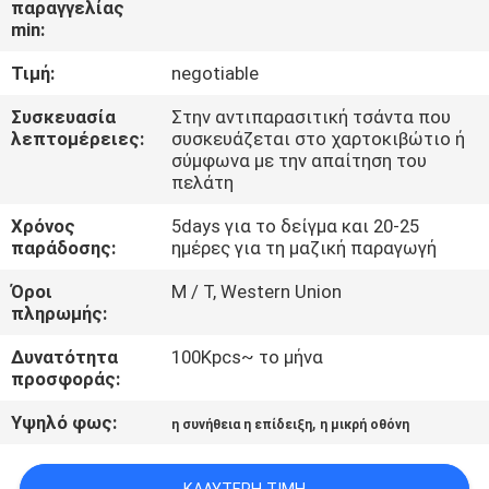
παραγγελίας
ΓΎΡΟΣ
min:
ΕΡΓΟΣΤΑΣΊΩΝ
Τιμή:
negotiable
ΠΟΙΟΤΙΚΌΣ
Συσκευασία
Στην αντιπαρασιτική τσάντα που
λεπτομέρειες:
συσκευάζεται στο χαρτοκιβώτιο ή
ΈΛΕΓΧΟΣ
σύμφωνα με την απαίτηση του
πελάτη
ΕΠΑΦΉ
Χρόνος
5days για το δείγμα και 20-25
παράδοσης:
ημέρες για τη μαζική παραγωγή
Όροι
Μ / Τ, Western Union
ΝΈΑ
πληρωμής:
Δυνατότητα
100Kpcs~ το μήνα
ΖΗΤΉΣΤΕ
προσφοράς:
ΈΝΑ
Υψηλό φως:
,
η συνήθεια η επίδειξη
η μικρή οθόνη
ΑΠΌΣΠΑΣΜΑ