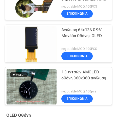
DSI κατεύθυνση 6 η ώρα
negotiable MOQ:100PCS
ΕΠΙΚΟΙΝΩΝΊΑ
Ανάλυση 64x128 0.96''
Μονάδα Οθόνης OLED
negotiable MOQ:100PCS
ΕΠΙΚΟΙΝΩΝΊΑ
1.3 ιντσών AMOLED
οθόνη 360x360 ανάλυση
negotiable MOQ:100pcs
ΕΠΙΚΟΙΝΩΝΊΑ
OLED Οθόνη