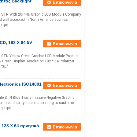
ητας Backlight
Επικοινωνία
e STN With 20PINs Graphic LCD Module Company
d well accepted in North America such as
 τιμή
CD, 192 X 64 5V
Επικοινωνία
STN Yellow Green Graphic LCD Module Product
Green Display Resolution 192 * 64 Polarizer
 τιμή
lectronics ISO14001
Επικοινωνία
le STN Blue Transimissive Negative Graphic
mized display screen according to customer
η τιμή
 128 X 64 αρνητικό
Επικοινωνία