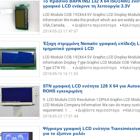
Το πράσινο ΒΑΡΑΊΝΩ 132 X 64 ISO14001 ενότ
γραφικό LCD ενέκρινε τη λειτουργία 3.3V
LCD Module COB 192X64 5V Graphic LCD Display Modul
Information ​We make the product which are are widely an
USA,Canada; ...
Διαβάστε περισσότερα
Καλύτερη
2018-05-23 17:47:07
Έξοχη στριμμένη Nematic γραφική επίδειξη L
τμηματικό γραφικό LCD
LCD Module COB 192X64 5V Graphic LCD Display Module 
Information Display Type Graphic LCD Module COB Yellow 
Type STN YG ...
Διαβάστε περισσότερα
Καλύτερη
2018-05-16 16:11:03
STN γραφική LCD ενότητα 128 X 64 για Autoe
ROHS εγκεκριμένη
9. LCD Module COG Resolution 128*64 Graphic LCD Modu
LCD Module ​Company Information We can do many custo
requirement. 1. ...
Διαβάστε περισσότερα
Καλύτερ
2018-05-23 17:51:44
Ψήφισμα γραφική LCD ενότητα Transimissive
για το έξυπνο ρολόι