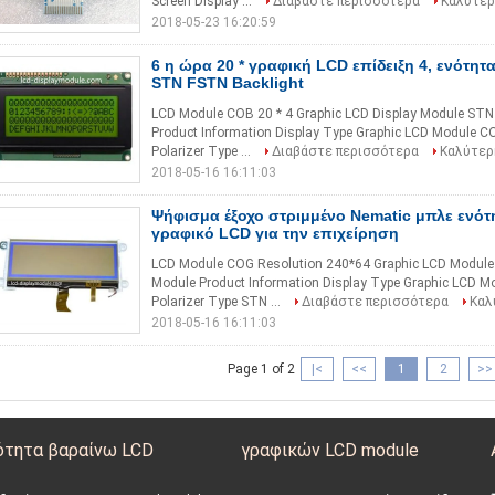
Screen Display ...
Διαβάστε περισσότερα
Καλύτερ
2018-05-23 16:20:59
6 η ώρα 20 * γραφική LCD επίδειξη 4, ενότ
STN FSTN Backlight
LCD Module COB 20 * 4 Graphic LCD Display Module STN 
Product Information Display Type Graphic LCD Module CO
Polarizer Type ...
Διαβάστε περισσότερα
Καλύτερ
2018-05-16 16:11:03
Ψήφισμα έξοχο στριμμένο Nematic μπλε ενότη
γραφικό LCD για την επιχείρηση
LCD Module COG Resolution 240*64 Graphic LCD Module
Module Product Information Display Type Graphic LCD M
Polarizer Type STN ...
Διαβάστε περισσότερα
Καλ
2018-05-16 16:11:03
Page 1 of 2
|<
<<
1
2
>>
ότητα βαραίνω LCD
γραφικών LCD module