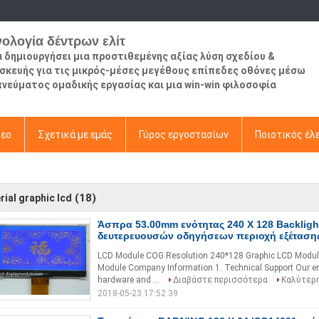
νολογία δέντρων ελίτ
να δημιουργήσει μια προστιθεμένης αξίας λύση σχεδίου &
σκευής για τις μικρός-μέσες μεγέθους επίπεδες οθόνες μέσω
πνεύματος ομαδικής εργασίας και μια win-win φιλοσοφία
τεο
Σχετικά με εμάς
Γύρος εργοστασίων
Ποιοτικός έλ
(18)
rial graphic lcd
Άσπρα 53.00mm ενότητας 240 X 128 Backligh
δευτερευουσών οδηγήσεων περιοχή εξέτασης
LCD Module COG Resolution 240*128 Graphic LCD Module
Module Company Information 1. Technical Support Our en
hardware and ...
Διαβάστε περισσότερα
Καλύτερη
2018-05-23 17:52:39