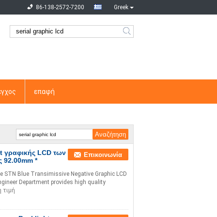
86-138-2572-7200
Greek
εγχος
επαφή
t γραφικής LCD των
Επικοινωνία
 92.00mm *
 STN Blue Transimissive Negative Graphic LCD
gineer Department provides high quality
 τιμή