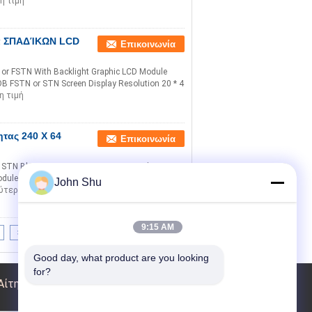
η τιμή
ητα ΣΠΑΔΊΚΩΝ LCD
Επικοινωνία
or FSTN With Backlight Graphic LCD Module
B FSTN or STN Screen Display Resolution 20 * 4
η τιμή
τας 240 X 64
Επικοινωνία
 STN Blue Transmissive Negative Graphic LCD
odule COG STN Display Resolution 240 * 64
John Shu
ύτερη τιμή
9:15 AM
>|
Good day, what product are you looking 
for?
Αίτηση κράτησης