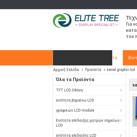
Τεχ
Για 
κατα
του 
Αρχική Σελίδα
Προϊόντα
Βίν
Αρχική Σελίδα
Προϊόντα
serial graphic lcd
Ζητήστε ένα απόσπασμα
Όλα τα Προϊόντα
se
TFT LCD Οθόνη
ενότητα βαραίνω LCD
γραφικών LCD module
Ενότητα επίδειξης μητρών σημείων
LCD
ενότητα επίδειξης LCD