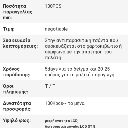
ΓΎΡΟΣ
Ποσότητα
100PCS
παραγγελίας
ΕΡΓΟΣΤΑΣΊΩΝ
min:
Τιμή:
negotiable
ΠΟΙΟΤΙΚΌΣ
ΈΛΕΓΧΟΣ
Συσκευασία
Στην αντιπαρασιτική τσάντα που
λεπτομέρειες:
συσκευάζεται στο χαρτοκιβώτιο ή
σύμφωνα με την απαίτηση του
πελάτη
ΕΠΑΦΉ
Χρόνος
5days για το δείγμα και 20-25
παράδοσης:
ημέρες για τη μαζική παραγωγή
ΝΈΑ
Όροι
T / T
πληρωμής:
ΖΗΤΉΣΤΕ
Δυνατότητα
100Kpcs~ το μήνα
ΈΝΑ
προσφοράς:
ΑΠΌΣΠΑΣΜΑ
Υψηλό φως:
,
μικρή ενότητα LCD
Λειτουργική μονάδα LCD STN