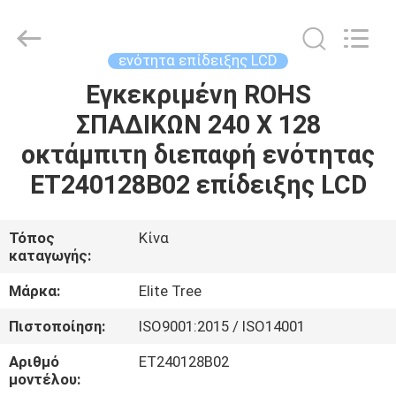
2026
Elite
Tree
Technology.
All
ενότητα επίδειξης LCD
Rights
Reserved.
Εγκεκριμένη ROHS
ΑΡΧΙΚΉ
ΣΠΑΔΙΚΩΝ 240 X 128
ΣΕΛΊΔΑ
οκτάμπιτη διεπαφή ενότητας
ΠΡΟΪΌΝΤΑ
ET240128B02 επίδειξης LCD
ΒΊΝΤΕΟ
Τόπος
Κίνα
καταγωγής:
ΣΧΕΤΙΚΆ
Μάρκα:
Elite Tree
ΜΕ
Πιστοποίηση:
ISO9001:2015 / ISO14001
ΕΜΆΣ
Αριθμό
ET240128B02
μοντέλου: