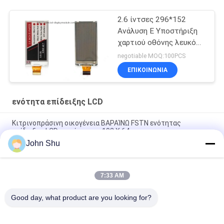
2.6 ίντσες 296*152
Ανάλυση Ε Υποστήριξη
χαρτιού οθόνης λευκό
κόκκινο μαύρο χρώμα
negotiable MOQ:100PCS
ΕΠΙΚΟΙΝΩΝΊΑ
ενότητα επίδειξης LCD
Κιτρινοπράσινη οικογένεια ΒΑΡΑΊΝΩ FSTN ενότητας
επίδειξης LCD ψηφίσματος 192 X 64
John Shu
6 ενότητα ΒΑΡΑΙΝΩ LCD η ώρα, 160 X 96 ISO 14001 ενότητα
FSTN LCD των άσπρων οδηγήσεων
7:33 AM
Ολοκληρωμένο κύκλωμα οδηγών ενότητας ST7541 επίδειξης
LCD ΒΑΡΑΙΝΩ 128 X 28
Good day, what product are you looking for?
Λαϊκή κατηγορία
Όλα