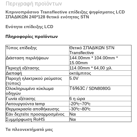
Περιγραφή προϊόντων
Κιτρινοπράσινο Transflective επίδειξης ψηφίσματος LCD
ΣΠΑΔΙΚΩΝ 240*128 θετικό ενότητας STN
Ενότητα επίδειξης LCD
Πληροφορίες προϊόντων
Τύπος επίδειξης
Θετικό ΣΠΑΔΙΚΩΝ STN
Transflective
Διάσταση περιλήψεων
144.00mm * 104.00mm *
15.00mm
Περιοχή εξέτασης
114.00mm * 64,00 χιλ.
Διεπαφή
οκτάμπιτος
Παροχή ηλεκτρικού ρεύματος
5.0V
(τύπος)
Ολοκληρωμένο κύκλωμα
T6963C /
SDN8080G
οδηγών
Γωνία εξέτασης
6 η ώρα
Λειτουργούντα temp
-20ºc~70ºc
Θερμοκρασία αποθήκευσης
-30ºc~80ºc
Εάν δεχτείτε προσαρμοσμένος
Ναι
Συμμόρφωση RoHS
Ναι
Τα πλεονεκτήματά μας