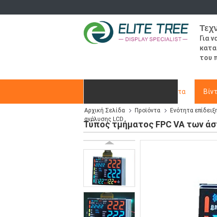
Τεχ
Για 
κατα
του 
Αρχική Σελίδα
Προϊόντα
Βίν
Αρχική Σελίδα
Προϊόντα
Ενότητα επίδει
Ζητήστε ένα απόσπασμα
ανάλυσης LCD
Τύπος τμήματος FPC VA των άσ