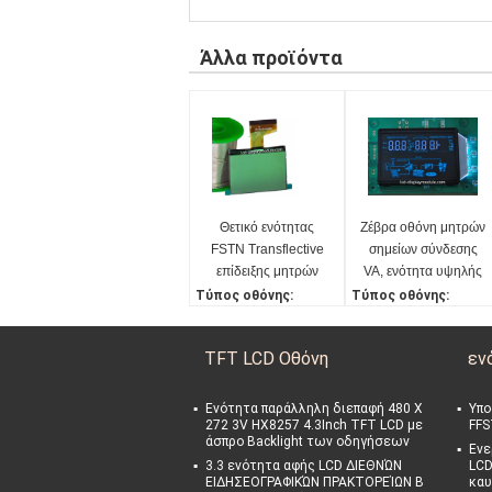
Άλλα προϊόντα
Θετικό ενότητας
Ζέβρα οθόνη μητρών
FSTN Transflective
σημείων σύνδεσης
επίδειξης μητρών
VA, ενότητα υψηλής
σημείων ψηφίσματος
ανάλυσης LCD των
Τύπος οθόνης:
Τύπος οθόνης:
240x160 ΒΑΡΑΙΝΩ
άσπρων οδηγήσεων
Οθόνη επίδειξης ΒΑΡΑ
VA επίδειξη 7 τμήματ
LCD
ΙΝΩ 240*160 FSTN LCD
ς
TFT LCD Οθόνη
εν
Ολοκληρωμένο κύκλ
Τάση λειτουργίας:
ωμα ελεγκτών:
5.0V
UC1611S
Ολοκληρωμένο κύκλ
Ενότητα παράλληλη διεπαφή 480 X
Υπο
272 3V HX8257 4.3Inch TFT LCD με
FFS
μέθοδος κίνησης:
ωμα κίνησης:
άσπρο Backlight των οδηγήσεων
1/160 καθήκον, 1/12 π
HT1621
Ενε
3.3 ενότητα αφής LCD ΔΙΕΘΝΏΝ
LCD
ροκατάληψη
Τύπος σύνδεσης:
ΕΙΔΗΣΕΟΓΡΑΦΙΚΏΝ ΠΡΑΚΤΟΡΕΊΩΝ Β
καυ