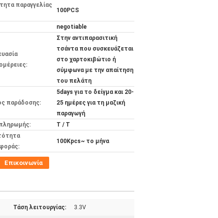
τητα παραγγελίας
100PCS
negotiable
Στην αντιπαρασιτική
τσάντα που συσκευάζεται
ευασία
στο χαρτοκιβώτιο ή
ομέρειες:
σύμφωνα με την απαίτηση
του πελάτη
5days για το δείγμα και 20-
ος παράδοσης:
25 ημέρες για τη μαζική
παραγωγή
 πληρωμής:
T / T
τότητα
100Kpcs~ το μήνα
φοράς:
Επικοινωνία
Τάση λειτουργίας:
3.3V