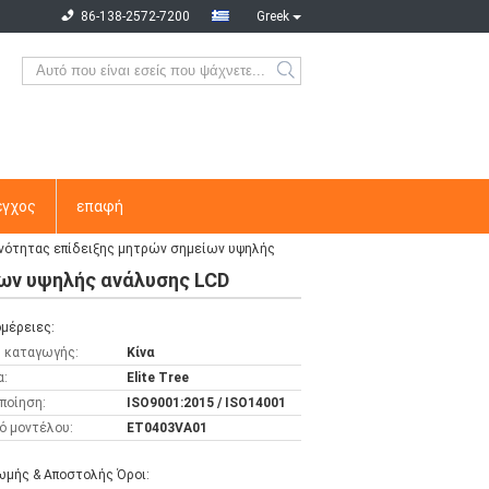
86-138-2572-7200
Greek
εγχος
επαφή
νότητας επίδειξης μητρών σημείων υψηλής
ων υψηλής ανάλυσης LCD
μέρειες:
 καταγωγής:
Κίνα
α:
Elite Tree
ποίηση:
ISO9001:2015 / ISO14001
ό μοντέλου:
ET0403VA01
μής & Αποστολής Όροι: