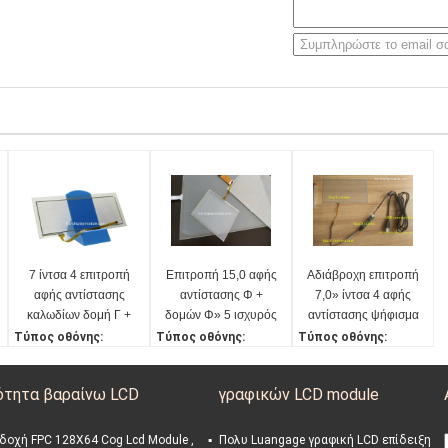
7 ίντσα 4 επιτροπή
Επιτροπή 15,0 αφής
Αδιάβροχη επιτροπή
αφής αντίστασης
αντίστασης Φ +
7,0» ίντσα 4 αφής
καλωδίων δομή Γ +
δομών Φ» 5 ισχυρός
αντίστασης ψήφισμα
Φ για POS τον
άθραυστος καλωδίων
καλωδίων > 500dpi
Τύπος οθόνης:
Τύπος οθόνης:
Τύπος οθόνης:
κατάλογο μετρητών
Επιτροπή/οθόνη αφής
Επιτροπή αφής αντίστ
Επιτροπή αφής/οθόνη
αντίστασης 7 ίντσα
ασης/οθόνη 15»
7»
ότητα βαραίνω LCD
γραφικών LCD module
Διασύνδεση:
Διασύνδεση:
Διασύνδεση:
4 καλώδια
5 καλώδια
4 καλώδια
Λειτουργούσα δύναμ
Ψήφισμα:
Ψήφισμα:
δοχή FPC 128X64 Cog Lcd Module ,
Πολυ Luangage γραφική LCD επίδειξη