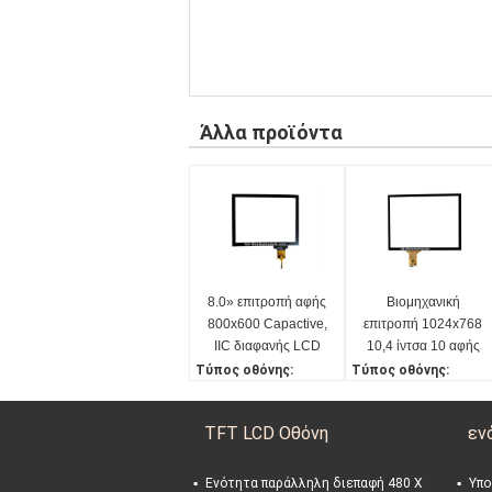
Άλλα προϊόντα
8.0» επιτροπή αφής
Βιομηχανική
800x600 Capactive,
επιτροπή 1024x768
IIC διαφανής LCD
10,4 ίντσα 10 αφής
διεπαφών αρρενωπή
αντίστασης
Τύπος οθόνης:
Τύπος οθόνης:
ενότητα Linux
Capactive ελέγχου
Επιτροπή αφής Capacti
Επιτροπή/οθόνη αφής
σημεία
ve/οθόνη 8,0»
Capactive 10,4 ίντσα
TFT LCD Οθόνη
εν
Σχετικό ψήφισμα LC
Σχετικό ψήφισμα LC
D:
D:
800*600
1024 * 768
Ενότητα παράλληλη διεπαφή 480 X
Υπο