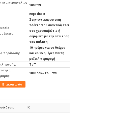
τητα παραγγελίας
100PCS
negotiable
Στην αντιπαρασιτική
τσάντα που συσκευάζεται
ευασία
στο χαρτοκιβώτιο ή
ομέρειες:
σύμφωνα με την απαίτηση
του πελάτη
10 ημέρες για το δείγμα
ος παράδοσης:
και 20-25 ημέρες για τη
μαζική παραγωγή
 πληρωμής:
T / T
τότητα
100Kpcs~ το μήνα
φοράς:
Επικοινωνία
ασύνδεση:
IIC