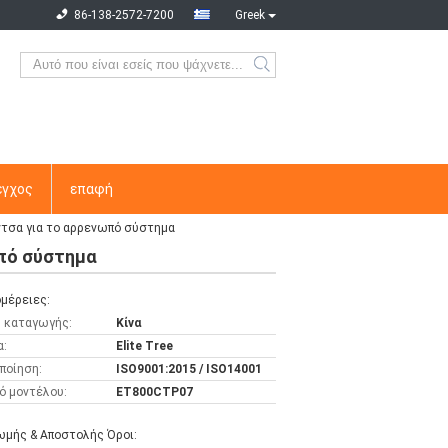
86-138-2572-7200
Greek
εγχος
επαφή
ίντσα για το αρρενωπό σύστημα
ωπό σύστημα
μέρειες:
 καταγωγής:
Κίνα
α:
Elite Tree
ποίηση:
ISO9001:2015 / ISO14001
ό μοντέλου:
ET800CTP07
μής & Αποστολής Όροι: