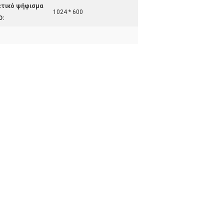
ετικό ψήφισμα
1024 * 600
D: