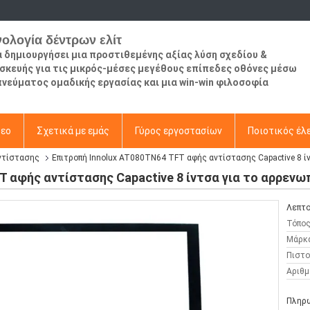
νολογία δέντρων ελίτ
να δημιουργήσει μια προστιθεμένης αξίας λύση σχεδίου &
σκευής για τις μικρός-μέσες μεγέθους επίπεδες οθόνες μέσω
πνεύματος ομαδικής εργασίας και μια win-win φιλοσοφία
τεο
Σχετικά με εμάς
Γύρος εργοστασίων
Ποιοτικός έλ
ντίστασης
Επιτροπή Innolux AT080TN64 TFT αφής αντίστασης Capactive 8 
T αφής αντίστασης Capactive 8 ίντσα για το αρρεν
Λεπτο
Τόπος
Μάρκ
Πιστο
Αριθμ
Πληρω