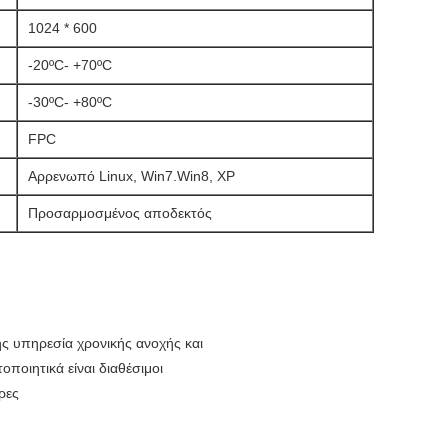
1024 * 600
-20ºC- +70ºC
-30ºC- +80ºC
FPC
Αρρενωπό Linux, Win7.Win8, XP
Προσαρμοσμένος αποδεκτός
ης υπηρεσία χρονικής ανοχής και
ποιητικά είναι διαθέσιμοι
ρες