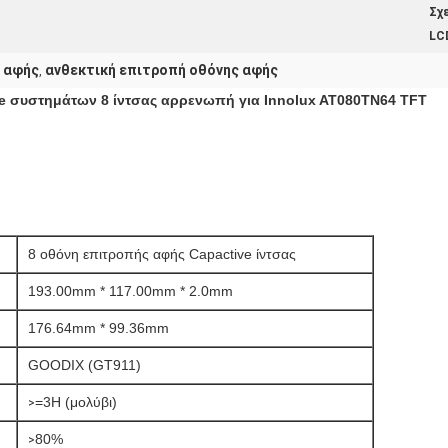
Σχ
LC
 αφής
ανθεκτική επιτροπή οθόνης αφής
,
e συστημάτων 8 ίντσας αρρενωπή για Innolux AT080TN64 TFT
8 οθόνη επιτροπής αφής Capactive ίντσας
193.00mm * 117.00mm * 2.0mm
176.64mm * 99.36mm
GOODIX (GT911)
=3H (μολύβι)
>
80%
>