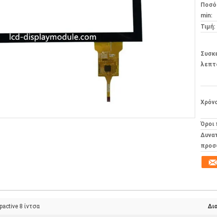
Ποσό
min:
Τιμή:
Συσκ
λεπτ
Χρόν
Όροι
Δυνα
προσ
active 8 ίντσα
Δι