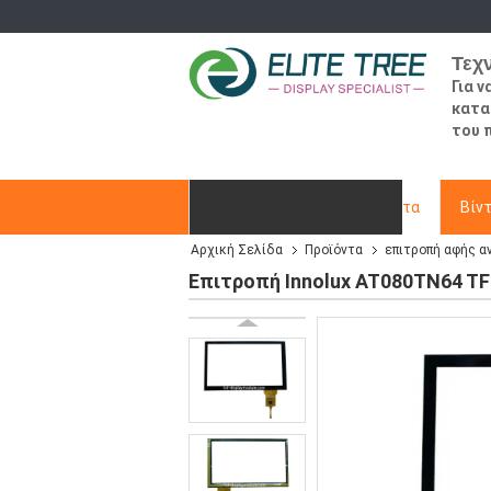
Τεχ
Για 
κατα
του 
Αρχική Σελίδα
Προϊόντα
Βίν
Αρχική Σελίδα
Προϊόντα
επιτροπή αφής α
Ζητήστε ένα απόσπασμα
Επιτροπή Innolux AT080TN64 TF