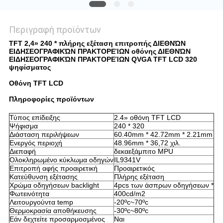
Περιγραφή προϊόντων
TFT 2,4» 240 * πλήρης εξέταση επιτροπής ΔΙΕΘΝΏΝ
ΕΙΔΗΣΕΟΓΡΑΦΙΚΏΝ ΠΡΑΚΤΟΡΕΊΩΝ οθόνης ΔΙΕΘΝΏΝ
ΕΙΔΗΣΕΟΓΡΑΦΙΚΏΝ ΠΡΑΚΤΟΡΕΊΩΝ QVGA TFT LCD 320
ψηφίσματος
Οθόνη TFT LCD
Πληροφορίες προϊόντων
Τύπος επίδειξης
2.4» οθόνη TFT LCD
Ψήφισμα
240 * 320
Διάσταση περιλήψεων
60.40mm * 42.72mm * 2.21mm
Ενεργός περιοχή
48.96mm * 36,72 χιλ.
Διεπαφή
δεκαεξάμπιτο MPU
Ολοκληρωμένο κύκλωμα οδηγών
IL9341V
Επιτροπή αφής προαιρετική
Προαιρετικός
Κατεύθυνση εξέτασης
Πλήρης εξέταση
Χρώμα οδηγήσεων backlight
4pcs των άσπρων οδηγήσεων *
Φωτεινότητα
400cd/m2
Λειτουργούντα temp
-20ºc~70ºc
Θερμοκρασία αποθήκευσης
-30ºc~80ºc
Εάν δεχτείτε προσαρμοσμένος
Ναι