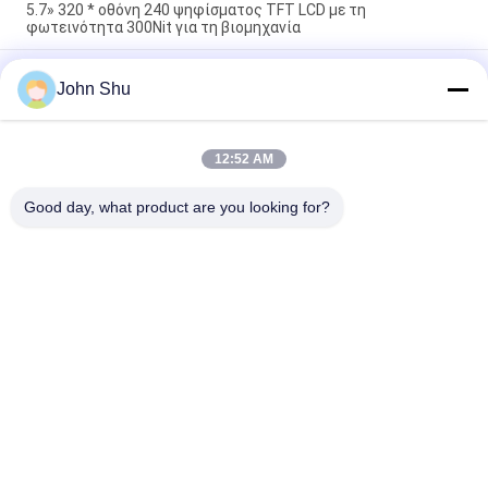
5.7» 320 * οθόνη 240 ψηφίσματος TFT LCD με τη
φωτεινότητα 300Nit για τη βιομηχανία
Οθόνη 6,86 ίντσα 480* 12800 ΔΙΕΘΝΏΝ ΕΙΔΗΣΕΟΓΡΑΦΙΚΏΝ
John Shu
ΠΡΑΚΤΟΡΕΊΩΝ TFT LCD διεπαφών LVDS με το προαιρετικό
ΚΠΜ (Κοινή Πολιτική Μεταφορών)
Μίνι οθόνη LCD των άσπρων οδηγήσεων MIPI, 4,0» επίδειξη
12:52 AM
ΔΙΕΘΝΏΝ ΕΙΔΗΣΕΟΓΡΑΦΙΚΏΝ ΠΡΑΚΤΟΡΕΊΩΝ TFT LCD QVGA
480* 800
Good day, what product are you looking for?
Λαϊκή κατηγορία
Όλα
Ενότητα Βαραίνω 
TFT LCD Οθόνη
LCD
Γραφικών LCD 
Ενότητα Επίδειξης 
Module
Μητρών Σημείων 
LCD
Ενότητα Επίδειξης 
Οθόνη TFT Lcd
LCD