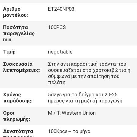
ΓΎΡΟΣ
Αριθμό
ET240NP03
ΕΡΓΟΣΤΑΣΊΩΝ
μοντέλου:
Ποσότητα
100PCS
ΠΟΙΟΤΙΚΌΣ
παραγγελίας
min:
ΈΛΕΓΧΟΣ
Τιμή:
negotiable
ΕΠΑΦΉ
Συσκευασία
Στην αντιπαρασιτική τσάντα που
λεπτομέρειες:
συσκευάζεται στο χαρτοκιβώτιο ή
σύμφωνα με την απαίτηση του
ΝΈΑ
πελάτη
Χρόνος
5days για το δείγμα και 20-25
παράδοσης:
ημέρες για τη μαζική παραγωγή
ΖΗΤΉΣΤΕ
ΈΝΑ
Όροι
Μ / Τ, Western Union
πληρωμής:
ΑΠΌΣΠΑΣΜΑ
Δυνατότητα
100Kpcs~ το μήνα