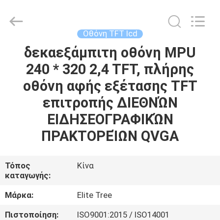
2026
Elite
Tree
Technology.
All
Οθόνη TFT lcd
Rights
Reserved.
δεκαεξάμπιτη οθόνη MPU
ΑΡΧΙΚΉ
240 * 320 2,4 TFT, πλήρης
ΣΕΛΊΔΑ
οθόνη αφής εξέτασης TFT
ΠΡΟΪΌΝΤΑ
επιτροπής ΔΙΕΘΝΏΝ
ΕΙΔΗΣΕΟΓΡΑΦΙΚΏΝ
ΒΊΝΤΕΟ
ΠΡΑΚΤΟΡΕΊΩΝ QVGA
ΣΧΕΤΙΚΆ
Τόπος
Κίνα
καταγωγής:
ΜΕ
ΕΜΆΣ
Μάρκα:
Elite Tree
Πιστοποίηση:
ISO9001:2015 / ISO14001