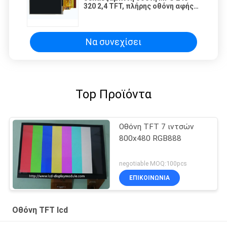
320 2,4 TFT, πλήρης οθόνη αφής
εξέτασης TFT επιτροπής
ΔΙΕΘΝΏΝ ΕΙΔΗΣΕΟΓΡΑΦΙΚΏΝ
ΠΡΑΚΤΟΡΕΊΩΝ QVGA
Να συνεχίσει
Top Προϊόντα
Οθόνη TFT 7 ιντσών
800x480 RGB888
negotiable MOQ:100pcs
ΕΠΙΚΟΙΝΩΝΊΑ
Οθόνη TFT lcd