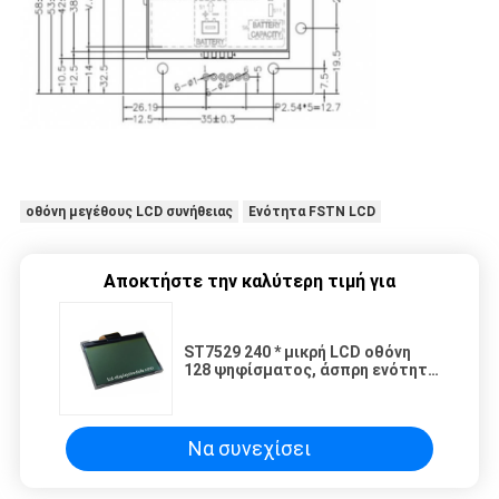
οθόνη μεγέθους LCD συνήθειας
Ενότητα FSTN LCD
Αποκτήστε την καλύτερη τιμή για
ST7529 240 * μικρή LCD οθόνη
128 ψηφίσματος, άσπρη ενότητα
ΒΑΡΑΊΝΩ LCD Backlight
Να συνεχίσει