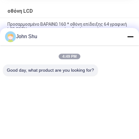
οθόνη LCD
Προσαρμοσμένο ΒΑΡΑΙΝΩ 160 * οθόνη επίδειξης 64 γραφική
LCD FSTN με τις προαιρετικές οδηγήσεις χρώματος
John Shu
Οθόνη μεγέθους LCD 160 συνήθειας FSTN 128 *, επίδειξη
συνήθειας LCD Backlight των άσπρων οδηγήσεων
4:49 PM
Προσαρμοσμένο ΒΑΡΑΊΝΩ 92 οθόνης επίδειξης LCD * 198
γραφική Drive τάση STN 3.0V
Good day, what product are you looking for?
Λαϊκή κατηγορία
Όλα
Ενότητα Βαραίνω 
TFT LCD Οθόνη
LCD
Γραφικών LCD 
Ενότητα Επίδειξης 
Module
Μητρών Σημείων 
LCD
Ενότητα Επίδειξης 