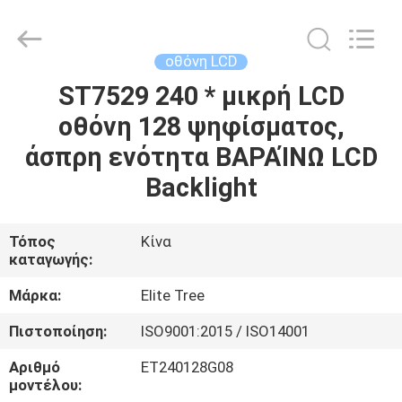
2026
Elite
Tree
Technology.
All
οθόνη LCD
Rights
Reserved.
ST7529 240 * μικρή LCD
ΑΡΧΙΚΉ
οθόνη 128 ψηφίσματος,
ΣΕΛΊΔΑ
άσπρη ενότητα ΒΑΡΑΊΝΩ LCD
ΠΡΟΪΌΝΤΑ
Backlight
ΒΊΝΤΕΟ
Τόπος
Κίνα
καταγωγής:
ΣΧΕΤΙΚΆ
Μάρκα:
Elite Tree
ΜΕ
Πιστοποίηση:
ISO9001:2015 / ISO14001
ΕΜΆΣ
Αριθμό
ET240128G08
μοντέλου: