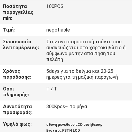
ΓΎΡΟΣ
Ποσότητα
100PCS
παραγγελίας
ΕΡΓΟΣΤΑΣΊΩΝ
min:
Τιμή:
negotiable
ΠΟΙΟΤΙΚΌΣ
ΈΛΕΓΧΟΣ
Συσκευασία
Στην αντιπαρασιτική τσάντα που
λεπτομέρειες:
συσκευάζεται στο χαρτοκιβώτιο ή
σύμφωνα με την απαίτηση του
πελάτη
ΕΠΑΦΉ
Χρόνος
5days για το δείγμα και 20-25
παράδοσης:
ημέρες για τη μαζική παραγωγή
ΝΈΑ
Όροι
T / T
πληρωμής:
ΖΗΤΉΣΤΕ
Δυνατότητα
300Kpcs~ το μήνα
ΈΝΑ
προσφοράς:
ΑΠΌΣΠΑΣΜΑ
Υψηλό φως:
,
οθόνη μεγέθους LCD συνήθειας
Ενότητα FSTN LCD