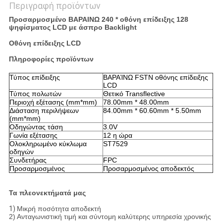
Περιγραφή προϊόντων
Προσαρμοσμένο ΒΑΡΑΙΝΩ 240 * οθόνη επίδειξης 128
ψηφίσματος LCD με άσπρο Backlight
Οθόνη επίδειξης LCD
Πληροφορίες προϊόντων
Τύπος επίδειξης
ΒΑΡΑΊΝΩ FSTN οθόνης επίδειξης
LCD
Τύπος πολωτών
Θετικό Transflective
Περιοχή εξέτασης (mm*mm)
78.00mm * 48.00mm
Διάσταση περιλήψεων
84.00mm * 60.60mm * 5.50mm
(mm*mm)
Οδηγώντας τάση
3.0V
Γωνία εξέτασης
12 η ώρα
Ολοκληρωμένο κύκλωμα
ST7529
οδηγών
Συνδετήρας
FPC
Προσαρμοσμένος
Προσαρμοσμένος αποδεκτός
Τα πλεονεκτήματά μας
1)
Μικρή ποσότητα αποδεκτή
2) Ανταγωνιστική τιμή και σύντομη καλύτερης υπηρεσία χρονικής