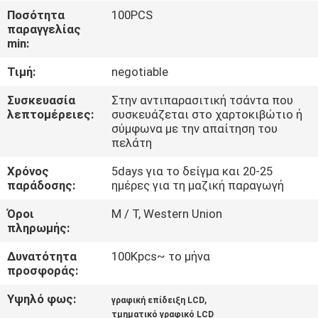
ΓΎΡΟΣ
Ποσότητα
100PCS
παραγγελίας
ΕΡΓΟΣΤΑΣΊΩΝ
min:
Τιμή:
negotiable
ΠΟΙΟΤΙΚΌΣ
ΈΛΕΓΧΟΣ
Συσκευασία
Στην αντιπαρασιτική τσάντα που
λεπτομέρειες:
συσκευάζεται στο χαρτοκιβώτιο ή
σύμφωνα με την απαίτηση του
πελάτη
ΕΠΑΦΉ
Χρόνος
5days για το δείγμα και 20-25
παράδοσης:
ημέρες για τη μαζική παραγωγή
ΝΈΑ
Όροι
Μ / Τ, Western Union
πληρωμής:
ΖΗΤΉΣΤΕ
Δυνατότητα
100Kpcs~ το μήνα
ΈΝΑ
προσφοράς:
ΑΠΌΣΠΑΣΜΑ
Υψηλό φως:
,
γραφική επίδειξη LCD
τμηματικό γραφικό LCD