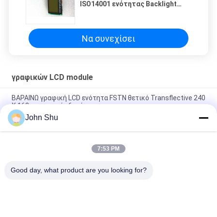
ISO14001 ενότητας Backlight
γραφικό LCD ενέκρινε τη
λειτουργία 3.3V
Να συνεχίσει
γραφικών LCD module
ΒΑΡΑΙΝΩ γραφική LCD ενότητα FSTN θετικό Transflective 240
X 160 με τη γωνία 6 η ώρα
John Shu
5V STN κιτρινοπράσινη γραφική LCD επίδειξη 192 X 32,
γραφική ενότητα επίδειξης LCD
7:53 PM
Μπλε γραφική LCD ενότητα 122 X 32 ΣΠΑΔΙΚΩΝ STN με άσπρο
Backlight για ιατρικό
Good day, what product are you looking for?
Λαϊκή κατηγορία
Όλα
Ενότητα Βαραίνω 