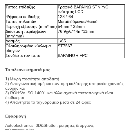
Τύπος επίδειξης
Γραφικό ΒΑΡΑΊΝΩ STN Y/G
ενότητας LCD
Ψήφισμα επίδειξης
128 * 64
Τύπος πολωτών
Μεταδιδόμενος/θετικό
Περιοχή εξέτασης (mm*mm)
54mm * 28mm
Διάσταση περιλήψεων
76,9
χιλ.*44m*11mm
(mm*mm)
Δασμός
1/65
Ολοκληρωμένο κύκλωμα
ST7567
οδηγών
Συνδέστε τον τύπο
ΒΑΡΑΙΝΩ + FPC
Τα πλεονεκτήματά μας
1)
Μικρή ποσότητα αποδεκτή
2) Ανταγωνιστική τιμή και σύντομη καλύτερης υπηρεσία χρονικής
ανοχής και
3) ROHS/ο ISO 14001 και άλλα σχετικά πιστοποιητικά είναι
διαθέσιμοι
4) Απαντήστε το ταχυδρομείο μέσα σε 24 ώρες
Εφαρμογή
Autoelectronics, 3D&Shutter, μετρητές & όργανο,