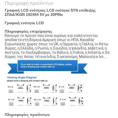
Περιγραφή προϊόντων
Γραφική LCD ενότητας LCD ενότητα STN επίδειξης
ΣΠΑΔΊΚΩΝ 192X64 5V με 20PINs
Γραφική ενότητα LCD
Πληροφορίες επιχείρησης
Κάνουμε το προϊόν που είναι ευρέως και καλά γίνονται
αποδεκτά στη Βόρεια Αμερική όπως οι ΗΠΑ, Καναδάς
Ευρωπαϊκές χώρες όπως το UK, η Γερμανία, η Γαλλία, οι Κάτω
Χώρες, η Ελλάδα, η Ρωσία, η Σουηδία, η Ιρλανδία, ελβετικά, η
Αυστρία, το Λουξεμβούργο, το Βέλγιο, η Ιταλία, η Ισπανία, κ.λπ.
Χώρες της Ασίας τέτοια Ινδία, Σιγκαπούρη, Μαλαισία κ.λπ….
Πληροφορίες προϊόντων