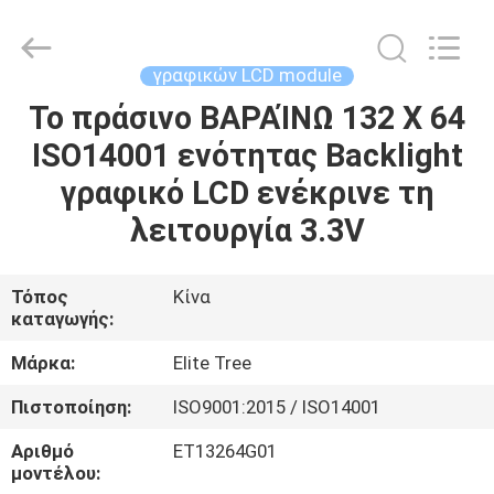
2026
Elite
Tree
Technology.
All
γραφικών LCD module
Rights
Reserved.
Το πράσινο ΒΑΡΑΊΝΩ 132 X 64
ΑΡΧΙΚΉ
ISO14001 ενότητας Backlight
ΣΕΛΊΔΑ
γραφικό LCD ενέκρινε τη
ΠΡΟΪΌΝΤΑ
λειτουργία 3.3V
ΒΊΝΤΕΟ
Τόπος
Κίνα
καταγωγής:
ΣΧΕΤΙΚΆ
Μάρκα:
Elite Tree
ΜΕ
Πιστοποίηση:
ISO9001:2015 / ISO14001
ΕΜΆΣ
Αριθμό
ET13264G01
μοντέλου: