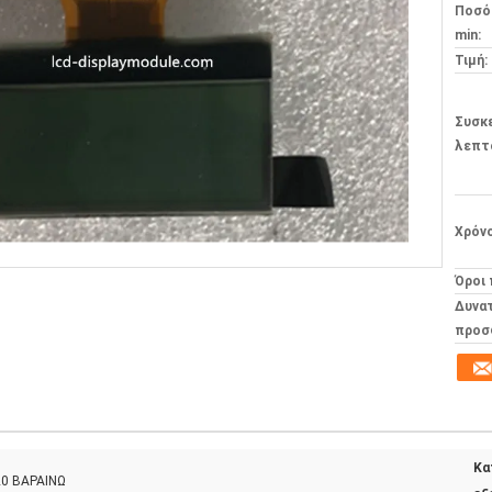
Ποσό
min:
Τιμή:
Συσκ
λεπτ
Χρόν
Όροι
Δυνα
προσ
Κα
20 ΒΑΡΑΙΝΩ