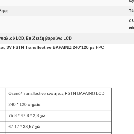
εξ
άληψη
Τά
Ολ
κύ
γυαλιού LCD
Επίδειξη βαραίνω LCD
,
ς 3V FSTN Transflective ΒΑΡΑΙΝΩ 240*120 με FPC
Θετικό/Transflective ενότητας FSTN ΒΑΡΑΙΝΩ LCD
240 * 120 σημεία
75.8 * 47,8 * 2,8 χιλ.
67.17 * 33,57 χιλ.