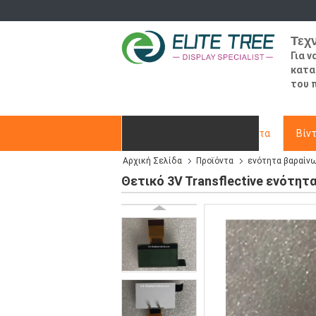
Τεχ
Για 
κατα
του 
Αρχική Σελίδα
Προϊόντα
Βίν
Αρχική Σελίδα
Προϊόντα
ενότητα βαραίν
Ζητήστε ένα απόσπασμα
Θετικό 3V Transflective ενότη