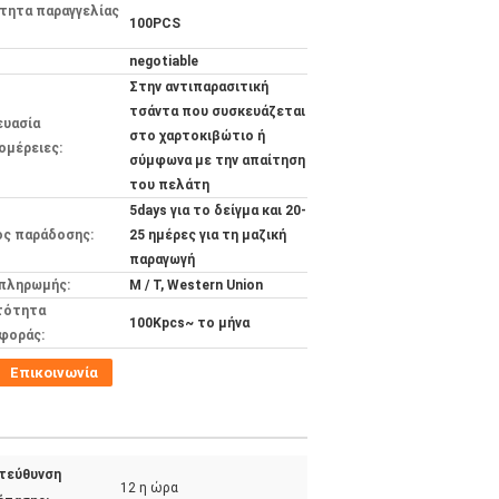
τητα παραγγελίας
100PCS
negotiable
Στην αντιπαρασιτική
τσάντα που συσκευάζεται
ευασία
στο χαρτοκιβώτιο ή
ομέρειες:
σύμφωνα με την απαίτηση
του πελάτη
5days για το δείγμα και 20-
ος παράδοσης:
25 ημέρες για τη μαζική
παραγωγή
 πληρωμής:
Μ / Τ, Western Union
τότητα
100Kpcs~ το μήνα
φοράς:
Επικοινωνία
τεύθυνση
12 η ώρα