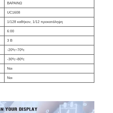
ΒΑΡΑΙΝΩ
UC1608
1/128 καθήκον, 1/12 προκατάληψη
6:00
3 Β
-20ºc~70ºc
-30ºc~80ºc
Ναι
Ναι