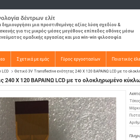
νολογία δέντρων ελίτ
να δημιουργήσει μια προστιθεμένης αξίας λύση σχεδίου &
σκευής για τις μικρός-μέσες μεγέθους επίπεδες οθόνες μέσω
πνεύματος ομαδικής εργασίας και μια win-win φιλοσοφία
τεο
Σχετικά με εμάς
Γύρος εργοστασίων
Ποιοτικός έλ
ω LCD
Θετικό 3V Transflective ενότητας 240 X 120 ΒΑΡΑΙΝΩ LCD με το ολ
τας 240 X 120 ΒΑΡΑΙΝΩ LCD με το ολοκληρωμένο κύκ
Λεπτο
Τόπος
Μάρκ
Πιστο
Αριθμ
Πληρω