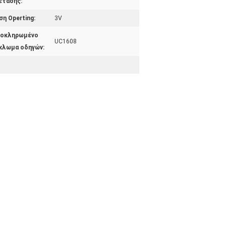
έτασης:
ση Operting:
3V
οκληρωμένο
UC1608
κλωμα οδηγών: