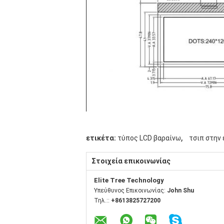
,
ετικέτα:
τύπος LCD βαραίνω
τσιπ στην 
Στοιχεία επικοινωνίας
Elite Tree Technology
Υπεύθυνος Επικοινωνίας:
John Shu
Τηλ.::
+8613825727200