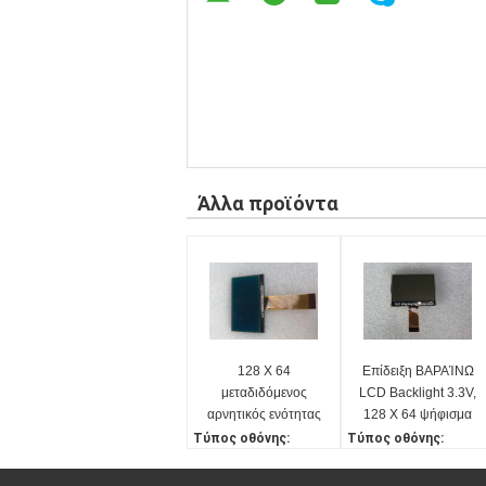
Άλλα προϊόντα
128 X 64
Επίδειξη ΒΑΡΑΊΝΩ
μεταδιδόμενος
LCD Backlight 3.3V,
αρνητικός ενότητας
128 X 64 ψήφισμα
ΒΑΡΑΊΝΩ LCD 3.3V
τύπος LCD
Τύπος οθόνης:
Τύπος οθόνης:
με άσπρο Backlight
ΒΑΡΑΊΝΩ 6 η ώρα
128X64 οθόνη επίδειξ
128X64 οθόνη επίδειξ
ης ΒΑΡΑΙΝΩ
ης ΒΑΡΑΙΝΩ