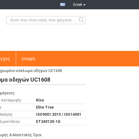
Greek
εγχος
επαφή
οκληρωμένο κύκλωμα οδηγών UC1608
λωμα οδηγών UC1608
μέρειες:
 καταγωγής:
Κίνα
α:
Elite Tree
ποίηση:
ISO9001:2015 / ISO14001
ό μοντέλου:
ET240120-1G
μής & Αποστολής Όροι: