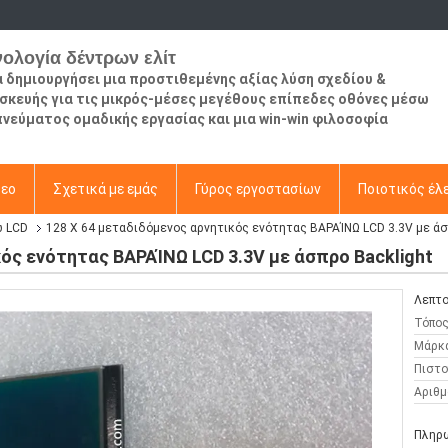
νολογία δέντρων ελίτ
να δημιουργήσει μια προστιθεμένης αξίας λύση σχεδίου &
σκευής για τις μικρός-μέσες μεγέθους επίπεδες οθόνες μέσω
πνεύματος ομαδικής εργασίας και μια win-win φιλοσοφία
τεο
Σχετικά με εμάς
Γύρος εργοστασίων
Ποιοτικός έλ
ω LCD
128 X 64 μεταδιδόμενος αρνητικός ενότητας ΒΑΡΑΊΝΩ LCD 3.3V με άσπ
κός ενότητας ΒΑΡΑΊΝΩ LCD 3.3V με άσπρο Backlight
Λεπτο
Τόπος
Μάρκ
Πιστο
Αριθμ
Πληρω