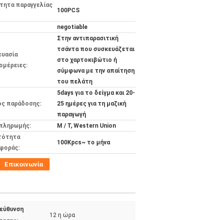
τητα παραγγελίας
100PCS
negotiable
Στην αντιπαρασιτική
τσάντα που συσκευάζεται
ευασία
στο χαρτοκιβώτιο ή
ομέρειες:
σύμφωνα με την απαίτηση
του πελάτη
5days για το δείγμα και 20-
ος παράδοσης:
25 ημέρες για τη μαζική
παραγωγή
 πληρωμής:
Μ / Τ, Western Union
τότητα
100Kpcs~ το μήνα
φοράς:
Επικοινωνία
εύθυνση
12 η ώρα