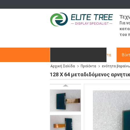
Τεχ
Για 
κατα
του 
Αρχική Σελίδα
Προϊόντα
Βίν
Αρχική Σελίδα
Προϊόντα
ενότητα βαραίν
Ζητήστε ένα απόσπασμα
128 X 64 μεταδιδόμενος αρνητι