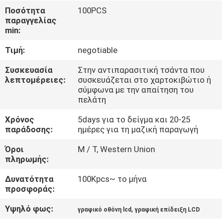
ΓΎΡΟΣ
Ποσότητα
100PCS
παραγγελίας
ΕΡΓΟΣΤΑΣΊΩΝ
min:
Τιμή:
negotiable
ΠΟΙΟΤΙΚΌΣ
ΈΛΕΓΧΟΣ
Συσκευασία
Στην αντιπαρασιτική τσάντα που
λεπτομέρειες:
συσκευάζεται στο χαρτοκιβώτιο ή
σύμφωνα με την απαίτηση του
πελάτη
ΕΠΑΦΉ
Χρόνος
5days για το δείγμα και 20-25
παράδοσης:
ημέρες για τη μαζική παραγωγή
ΝΈΑ
Όροι
Μ / Τ, Western Union
πληρωμής:
ΖΗΤΉΣΤΕ
Δυνατότητα
100Kpcs~ το μήνα
ΈΝΑ
προσφοράς:
ΑΠΌΣΠΑΣΜΑ
Υψηλό φως:
,
γραφικό οθόνη lcd
γραφική επίδειξη LCD