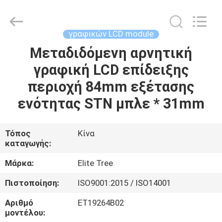
2026
Elite
Tree
Technology.
All
γραφικών LCD module
Rights
Reserved.
Μεταδιδόμενη αρνητική
ΑΡΧΙΚΉ
γραφική LCD επίδειξης
ΣΕΛΊΔΑ
περιοχή 84mm εξέτασης
ΠΡΟΪΌΝΤΑ
ενότητας STN μπλε * 31mm
ΒΊΝΤΕΟ
Τόπος
Κίνα
καταγωγής:
ΣΧΕΤΙΚΆ
Μάρκα:
Elite Tree
ΜΕ
Πιστοποίηση:
ISO9001:2015 / ISO14001
ΕΜΆΣ
Αριθμό
ET19264B02
μοντέλου: