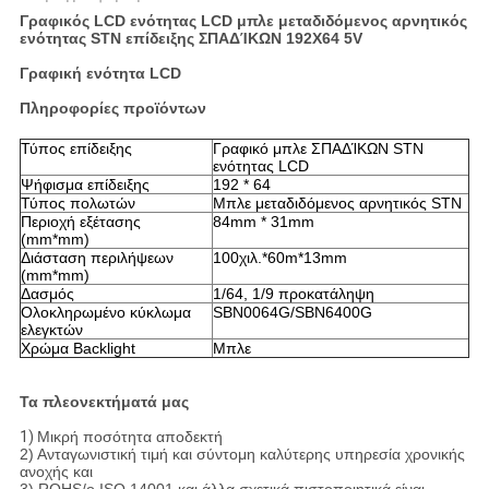
Γραφικός LCD ενότητας LCD μπλε μεταδιδόμενος αρνητικός
ενότητας STN επίδειξης ΣΠΑΔΊΚΩΝ 192X64 5V
Γραφική ενότητα LCD
Πληροφορίες προϊόντων
Τύπος επίδειξης
Γραφικό μπλε ΣΠΑΔΊΚΩΝ STN
ενότητας LCD
Ψήφισμα επίδειξης
192 * 64
Τύπος πολωτών
Μπλε
μεταδιδόμενος αρνητικός
STN
Περιοχή εξέτασης
84mm * 31mm
(mm*mm)
Διάσταση περιλήψεων
100
χιλ.*60m*13mm
(mm*mm)
Δασμός
1/64, 1/9 προκατάληψη
Ολοκληρωμένο κύκλωμα
SBN0064G/SBN6400G
ελεγκτών
Χρώμα Backlight
Μπλε
Τα πλεονεκτήματά μας
1)
Μικρή ποσότητα αποδεκτή
2) Ανταγωνιστική τιμή και σύντομη καλύτερης υπηρεσία χρονικής
ανοχής και