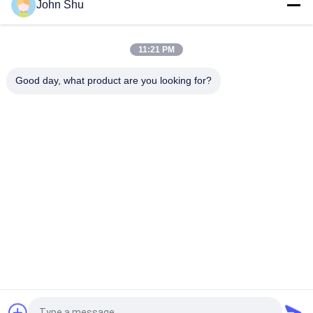
John Shu
5V STN κιτρινοπράσινη γραφική LCD επίδειξη 192 X 32,
γραφική ενότητα επίδειξης LCD
11:21 PM
Μπλε γραφική LCD ενότητα 122 X 32 ΣΠΑΔΙΚΩΝ STN με άσπρο
Backlight για ιατρικό
Good day, what product are you looking for?
Λαϊκή κατηγορία
Όλα
Ενότητα Βαραίνω 
TFT LCD Οθόνη
LCD
Γραφικών LCD 
Ενότητα Επίδειξης 
Module
Μητρών Σημείων 
LCD
Ενότητα Επίδειξης 
Οθόνη TFT Lcd
LCD
Tft Όργανο Ελέγχου 
Οθόνη LCD
LCD