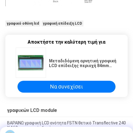
γραφικό οθόνη lcd
γραφική επίδειξη LCD
Αποκτήστε την καλύτερη τιμή για
Μεταδιδόμενη αρνητική γραφική
LCD επίδειξης περιοχή 84mm
εξέτασης ενότητας STN μπλε *
31mm
Να συνεχίσει
γραφικών LCD module
ΒΑΡΑΙΝΩ γραφική LCD ενότητα FSTN θετικό Transflective 240
X 160 με τη γωνία 6 η ώρα