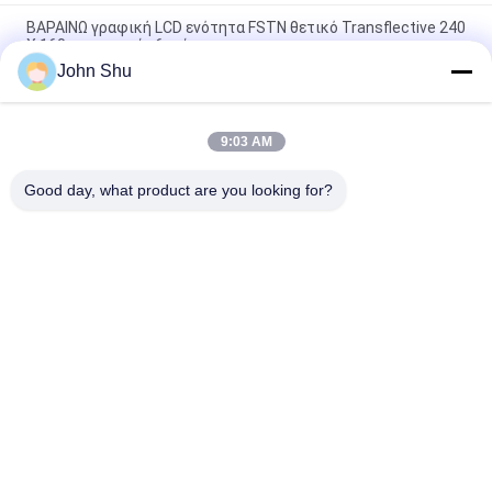
ΒΑΡΑΙΝΩ γραφική LCD ενότητα FSTN θετικό Transflective 240
X 160 με τη γωνία 6 η ώρα
John Shu
5V STN κιτρινοπράσινη γραφική LCD επίδειξη 192 X 32,
γραφική ενότητα επίδειξης LCD
9:03 AM
Μπλε γραφική LCD ενότητα 122 X 32 ΣΠΑΔΙΚΩΝ STN με άσπρο
Backlight για ιατρικό
Good day, what product are you looking for?
Λαϊκή κατηγορία
Όλα
Ενότητα Βαραίνω 
TFT LCD Οθόνη
LCD
Γραφικών LCD 
Ενότητα Επίδειξης 
Module
Μητρών Σημείων 
LCD
Ενότητα Επίδειξης 
Οθόνη TFT Lcd
LCD