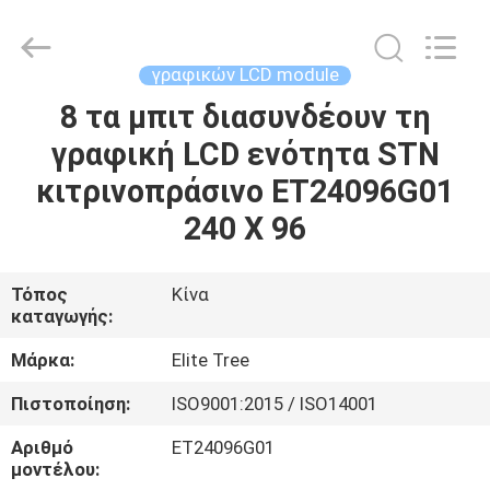
2026
Elite
Tree
Technology.
All
γραφικών LCD module
Rights
Reserved.
8 τα μπιτ διασυνδέουν τη
ΑΡΧΙΚΉ
γραφική LCD ενότητα STN
ΣΕΛΊΔΑ
κιτρινοπράσινο ET24096G01
ΠΡΟΪΌΝΤΑ
240 X 96
ΒΊΝΤΕΟ
Τόπος
Κίνα
καταγωγής:
ΣΧΕΤΙΚΆ
Μάρκα:
Elite Tree
ΜΕ
Πιστοποίηση:
ISO9001:2015 / ISO14001
ΕΜΆΣ
Αριθμό
ET24096G01
μοντέλου: