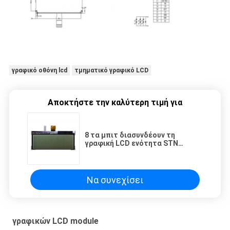
γραφικό οθόνη lcd
τμηματικό γραφικό LCD
Αποκτήστε την καλύτερη τιμή για
8 τα μπιτ διασυνδέουν τη
γραφική LCD ενότητα STN
κιτρινοπράσινο ET24096G01 240
X 96
Να συνεχίσει
γραφικών LCD module