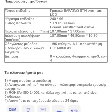
Πληροφορίες προϊόντων
Τύπος επίδειξης
Γραφικό ΒΑΡΑΊΝΩ STN ενότητας
LCD
Ψήφισμα επίδειξης
240 * 96
Τύπος πολωτών
STN το /Yellow-
Green/Transflective/Positive
Περιοχή εξέτασης (mm*mm)
107.00mm * 37.00mm
Διάσταση περιλήψεων
107.00mm * 46.80mm * 10.30mm
(mm*mm)
Οδηγώντας μέθοδος
1/96 καθήκον 1/11 προκατάληψη
Ολοκληρωμένο κύκλωμα
UC1608XGBE
ελεγκτών
Διεπαφή
8 – κομμάτια, 4-κομμάτια, spi-3, spi-
4
Τα πλεονεκτήματά μας
1)
Μικρή ποσότητα αποδεκτή
2) Ανταγωνιστική τιμή και σύντομη καλύτερης υπηρεσία χρονικής
ανοχής και
3) ROHS/ο ISO 14001 και άλλα σχετικά πιστοποιητικά είναι
διαθέσιμοι
4) Απαντήστε το ταχυδρομείο μέσα σε 24 ώρες