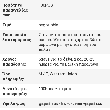
ΓΎΡΟΣ
Ποσότητα
100PCS
παραγγελίας
ΕΡΓΟΣΤΑΣΊΩΝ
min:
Τιμή:
negotiable
ΠΟΙΟΤΙΚΌΣ
ΈΛΕΓΧΟΣ
Συσκευασία
Στην αντιπαρασιτική τσάντα που
λεπτομέρειες:
συσκευάζεται στο χαρτοκιβώτιο ή
σύμφωνα με την απαίτηση του
πελάτη
ΕΠΑΦΉ
Χρόνος
5days για το δείγμα και 20-25
παράδοσης:
ημέρες για τη μαζική παραγωγή
ΝΈΑ
Όροι
Μ / Τ, Western Union
πληρωμής:
ΖΗΤΉΣΤΕ
Δυνατότητα
100Kpcs~ το μήνα
ΈΝΑ
προσφοράς:
ΑΠΌΣΠΑΣΜΑ
Υψηλό φως:
,
γραφικό οθόνη lcd
τμηματικό γραφικό LCD