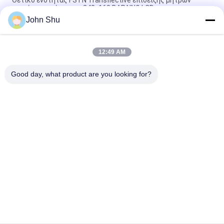
σημείων ψηφίσματος 240x160 ΒΑΡΑΙΝΩ LCD
John Shu
Ζέβρα οθόνη μητρών σημείων σύνδεσης VA, ενότητα υψηλής
ανάλυσης LCD των άσπρων οδηγήσεων
12:49 AM
TN 7 ενότητα 3 επίδειξης μητρών σημείων Segement LCD
ψηφιακή επίδειξη με άσπρο Backlight
Good day, what product are you looking for?
Λαϊκή κατηγορία
Όλα
Ενότητα Βαραίνω 
TFT LCD Οθόνη
LCD
Γραφικών LCD 
Ενότητα Επίδειξης 
Module
Μητρών Σημείων 
LCD
Ενότητα Επίδειξης 
Οθόνη TFT Lcd
LCD
Tft Όργανο Ελέγχου 
Οθόνη LCD
LCD