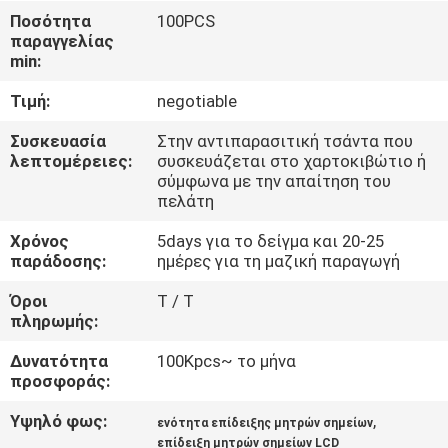
ΓΎΡΟΣ
Ποσότητα
100PCS
παραγγελίας
ΕΡΓΟΣΤΑΣΊΩΝ
min:
Τιμή:
negotiable
ΠΟΙΟΤΙΚΌΣ
ΈΛΕΓΧΟΣ
Συσκευασία
Στην αντιπαρασιτική τσάντα που
λεπτομέρειες:
συσκευάζεται στο χαρτοκιβώτιο ή
σύμφωνα με την απαίτηση του
πελάτη
ΕΠΑΦΉ
Χρόνος
5days για το δείγμα και 20-25
παράδοσης:
ημέρες για τη μαζική παραγωγή
ΝΈΑ
Όροι
T / T
πληρωμής:
ΖΗΤΉΣΤΕ
Δυνατότητα
100Kpcs~ το μήνα
ΈΝΑ
προσφοράς:
ΑΠΌΣΠΑΣΜΑ
Υψηλό φως:
,
ενότητα επίδειξης μητρών σημείων
επίδειξη μητρών σημείων LCD