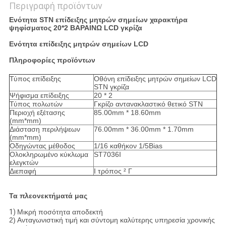
Περιγραφή προϊόντων
Ενότητα STN επίδειξης μητρών σημείων χαρακτήρα
ψηφίσματος 20*2 ΒΑΡΑΙΝΩ LCD γκρίζα
Ενότητα επίδειξης μητρών σημείων LCD
Πληροφορίες προϊόντων
Τύπος επίδειξης
Οθόνη επίδειξης μητρών σημείων LCD
STN γκρίζα
Ψήφισμα επίδειξης
20 * 2
Τύπος πολωτών
Γκρίζο αντανακλαστικό θετικό STN
Περιοχή εξέτασης
85.00mm * 18.60mm
(mm*mm)
Διάσταση περιλήψεων
76.00mm * 36.00mm * 1.70mm
(mm*mm)
Οδηγώντας μέθοδος
1/16 καθήκον 1/5Bias
Ολοκληρωμένο κύκλωμα
ST7036I
ελεγκτών
Διεπαφή
Ι τρόπος ² Γ
Τα πλεονεκτήματά μας
1)
Μικρή ποσότητα αποδεκτή
2) Ανταγωνιστική τιμή και σύντομη καλύτερης υπηρεσία χρονικής