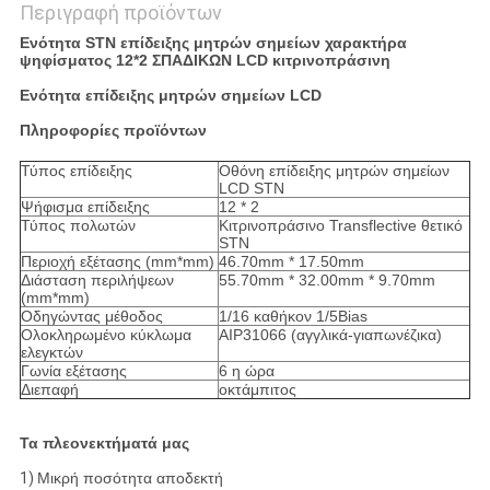
Περιγραφή προϊόντων
Ενότητα STN επίδειξης μητρών σημείων χαρακτήρα
ψηφίσματος 12*2 ΣΠΑΔΙΚΩΝ LCD κιτρινοπράσινη
Ενότητα επίδειξης μητρών σημείων LCD
Πληροφορίες προϊόντων
Τύπος επίδειξης
Οθόνη επίδειξης μητρών σημείων
LCD STN
Ψήφισμα επίδειξης
12 * 2
Τύπος πολωτών
Κιτρινοπράσινο Transflective θετικό
STN
Περιοχή εξέτασης (mm*mm)
46.70mm * 17.50mm
Διάσταση περιλήψεων
55.70mm * 32.00mm * 9.70mm
(mm*mm)
Οδηγώντας μέθοδος
1/16 καθήκον 1/5Bias
Ολοκληρωμένο κύκλωμα
AIP31066 (αγγλικά-γιαπωνέζικα)
ελεγκτών
Γωνία εξέτασης
6 η ώρα
Διεπαφή
οκτάμπιτος
Τα πλεονεκτήματά μας
1)
Μικρή ποσότητα αποδεκτή