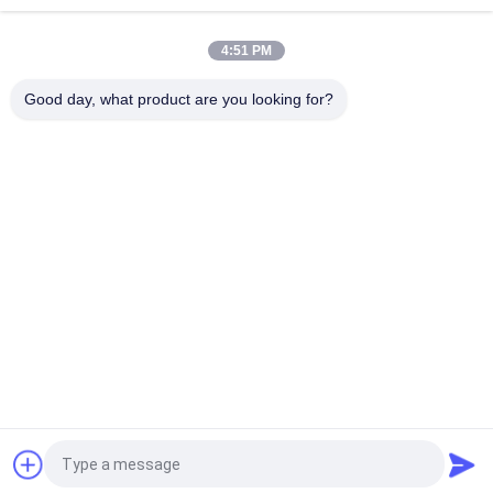
ανάλυσης LCD των άσπρων οδηγήσεων
4:51 PM
TN 7 ενότητα 3 επίδειξης μητρών σημείων Segement LCD
ψηφιακή επίδειξη με άσπρο Backlight
Good day, what product are you looking for?
Λαϊκή κατηγορία
Όλα
Ενότητα Βαραίνω 
TFT LCD Οθόνη
LCD
Γραφικών LCD 
Ενότητα Επίδειξης 
Module
Μητρών Σημείων 
LCD
Ενότητα Επίδειξης 
Οθόνη TFT Lcd
LCD
Tft Όργανο Ελέγχου 
Οθόνη LCD
LCD
Αίτηση κράτησης