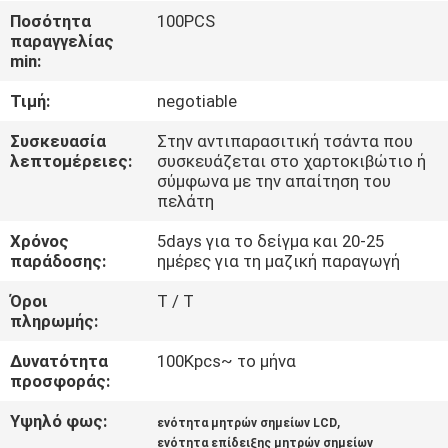
ΓΎΡΟΣ
Ποσότητα
100PCS
παραγγελίας
ΕΡΓΟΣΤΑΣΊΩΝ
min:
Τιμή:
negotiable
ΠΟΙΟΤΙΚΌΣ
ΈΛΕΓΧΟΣ
Συσκευασία
Στην αντιπαρασιτική τσάντα που
λεπτομέρειες:
συσκευάζεται στο χαρτοκιβώτιο ή
σύμφωνα με την απαίτηση του
πελάτη
ΕΠΑΦΉ
Χρόνος
5days για το δείγμα και 20-25
παράδοσης:
ημέρες για τη μαζική παραγωγή
ΝΈΑ
Όροι
T / T
πληρωμής:
ΖΗΤΉΣΤΕ
Δυνατότητα
100Kpcs~ το μήνα
ΈΝΑ
προσφοράς:
ΑΠΌΣΠΑΣΜΑ
Υψηλό φως:
,
ενότητα μητρών σημείων LCD
ενότητα επίδειξης μητρών σημείων