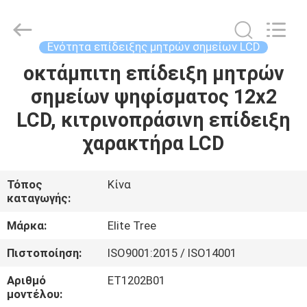
2026
Elite
Tree
Technology.
All
Ενότητα επίδειξης μητρών σημείων LCD
Rights
Reserved.
οκτάμπιτη επίδειξη μητρών
ΑΡΧΙΚΉ
σημείων ψηφίσματος 12x2
ΣΕΛΊΔΑ
LCD, κιτρινοπράσινη επίδειξη
ΠΡΟΪΌΝΤΑ
χαρακτήρα LCD
ΒΊΝΤΕΟ
Τόπος
Κίνα
καταγωγής:
ΣΧΕΤΙΚΆ
Μάρκα:
Elite Tree
ΜΕ
Πιστοποίηση:
ISO9001:2015 / ISO14001
ΕΜΆΣ
Αριθμό
ET1202B01
μοντέλου: