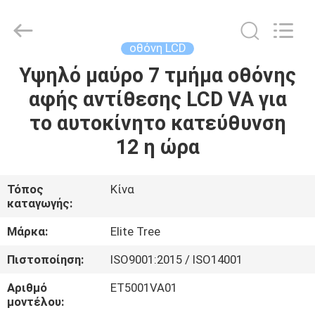
2026
Elite
Tree
Technology.
All
οθόνη LCD
Rights
Reserved.
Υψηλό μαύρο 7 τμήμα οθόνης
ΑΡΧΙΚΉ
αφής αντίθεσης LCD VA για
ΣΕΛΊΔΑ
το αυτοκίνητο κατεύθυνση
ΠΡΟΪΌΝΤΑ
12 η ώρα
ΒΊΝΤΕΟ
Τόπος
Κίνα
καταγωγής:
ΣΧΕΤΙΚΆ
Μάρκα:
Elite Tree
ΜΕ
Πιστοποίηση:
ISO9001:2015 / ISO14001
ΕΜΆΣ
Αριθμό
ET5001VA01
μοντέλου: