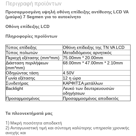
Περιγραφή προϊόντων
Προσαρμοσμένη υψηλή οθόνη επίδειξης αντίθεσης LCD VA
(μαύρα) 7 Segmen για το αυτοκίνητο
Οθόνη επίδειξης LCD
Πληροφορίες προϊόντων
Τύπος επίδειξης
Οθόνη επίδειξης της TN VA LCD
Τύπος πολωτών
Μεταδιδόμενος αρνητικός
Περιοχή εξέτασης (mm*mm)
75.00mm * 20.00mm
Διάσταση περιλήψεων
68.00mm * 47.00mm * 2.10mm
(mm*mm)
Οδηγώντας τάση
4.50V
Γωνία εξέτασης
12 η ώρα
Συνδετήρας
ΚΑΡΦΙΤΣΑ μετάλλων
Backlight
Λευκό των δευτερευουσών
οδηγήσεων
Προσαρμοσμένος
Προσαρμοσμένος αποδεκτός
Τα πλεονεκτήματά μας
1)
Μικρή ποσότητα αποδεκτή
2) Ανταγωνιστική τιμή και σύντομη καλύτερης υπηρεσία χρονικής
ανοχής και