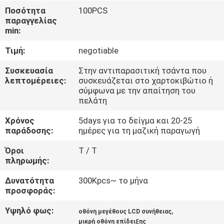
ΓΎΡΟΣ
Ποσότητα
100PCS
παραγγελίας
ΕΡΓΟΣΤΑΣΊΩΝ
min:
Τιμή:
negotiable
ΠΟΙΟΤΙΚΌΣ
ΈΛΕΓΧΟΣ
Συσκευασία
Στην αντιπαρασιτική τσάντα που
λεπτομέρειες:
συσκευάζεται στο χαρτοκιβώτιο ή
σύμφωνα με την απαίτηση του
πελάτη
ΕΠΑΦΉ
Χρόνος
5days για το δείγμα και 20-25
παράδοσης:
ημέρες για τη μαζική παραγωγή
ΝΈΑ
Όροι
T / T
πληρωμής:
ΖΗΤΉΣΤΕ
Δυνατότητα
300Kpcs~ το μήνα
ΈΝΑ
προσφοράς:
ΑΠΌΣΠΑΣΜΑ
Υψηλό φως:
,
οθόνη μεγέθους LCD συνήθειας
μικρή οθόνη επίδειξης