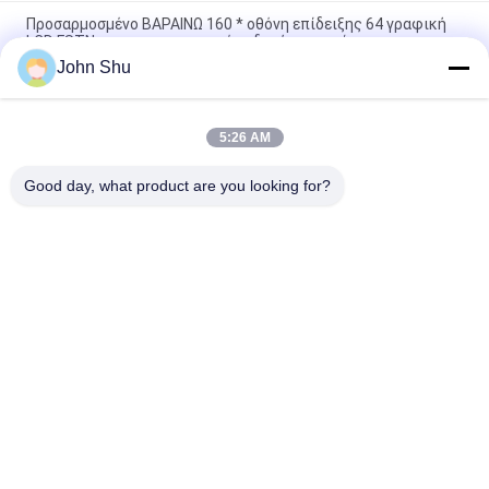
Προσαρμοσμένο ΒΑΡΑΙΝΩ 160 * οθόνη επίδειξης 64 γραφική
LCD FSTN με τις προαιρετικές οδηγήσεις χρώματος
John Shu
Οθόνη μεγέθους LCD 160 συνήθειας FSTN 128 *, επίδειξη
συνήθειας LCD Backlight των άσπρων οδηγήσεων
5:26 AM
Προσαρμοσμένο ΒΑΡΑΊΝΩ 92 οθόνης επίδειξης LCD * 198
γραφική Drive τάση STN 3.0V
Good day, what product are you looking for?
Λαϊκή κατηγορία
Όλα
Ενότητα Βαραίνω 
TFT LCD Οθόνη
LCD
Γραφικών LCD 
Ενότητα Επίδειξης 
Module
Μητρών Σημείων 
LCD
Ενότητα Επίδειξης 
Οθόνη TFT Lcd
LCD
Tft Όργανο Ελέγχου 