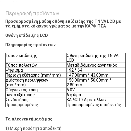
Περιγραφή προϊόντων
Προσαρμοσμένη μαύρη οθόνη επίδειξης της TN VA LCD με
τα τμήματα κόκκινου χρώματος με την ΚΑΡΦΊΤΣΑ
Οθόνη επίδειξης LCD
Πληροφορίες προϊόντων
Τύπος επίδειξης
Οθόνη επίδειξης της TN VA
LCD
Τύπος πολωτών
Μεταδιδόμενος αρνητικός
Ψήφισμα
192 * 64
Περιοχή εξέτασης (mm*mm)
147.00mm * 43.00mm
Διάσταση περιλήψεων
150.00mm * 50.00mm *
(mm*mm)
2.80mm
Οδηγώντας τάση
5.0V
Γωνία εξέτασης
6 η ώρα
Συνδετήρας
ΚΑΡΦΙΤΣΑ μετάλλων
Προσαρμοσμένος
Προσαρμοσμένος αποδεκτός
Τα πλεονεκτήματά μας
1) Μικρή ποσότητα αποδεκτή