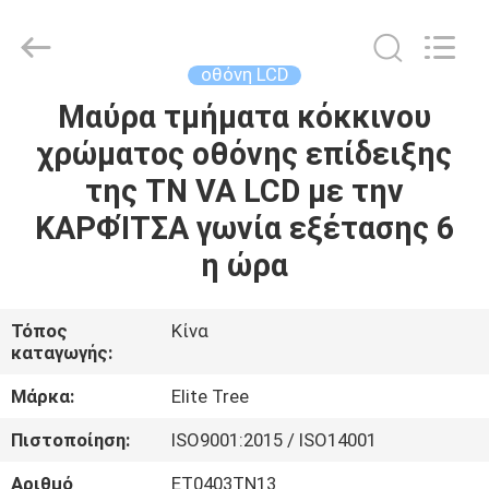
2026
Elite
Tree
Technology.
All
οθόνη LCD
Rights
Reserved.
Μαύρα τμήματα κόκκινου
ΑΡΧΙΚΉ
χρώματος οθόνης επίδειξης
ΣΕΛΊΔΑ
της TN VA LCD με την
ΠΡΟΪΌΝΤΑ
ΚΑΡΦΊΤΣΑ γωνία εξέτασης 6
η ώρα
ΒΊΝΤΕΟ
Τόπος
Κίνα
καταγωγής:
ΣΧΕΤΙΚΆ
ΜΕ
Μάρκα:
Elite Tree
ΕΜΆΣ
Πιστοποίηση:
ISO9001:2015 / ISO14001
Αριθμό
ET0403TN13