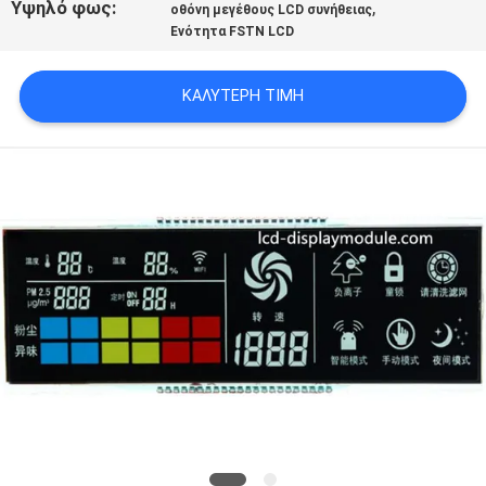
Υψηλό φως:
,
οθόνη μεγέθους LCD συνήθειας
SITEMAP
Ενότητα FSTN LCD
ΠΟΛΙΤΙΚΉ
ΚΑΛΎΤΕΡΗ ΤΙΜΉ
ΑΠΟΡΡΉΤΟΥ