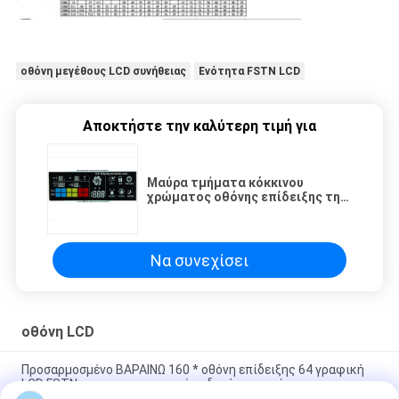
οθόνη μεγέθους LCD συνήθειας
Ενότητα FSTN LCD
Αποκτήστε την καλύτερη τιμή για
Μαύρα τμήματα κόκκινου
χρώματος οθόνης επίδειξης της
TN VA LCD με την ΚΑΡΦΊΤΣΑ
γωνία εξέτασης 6 η ώρα
Να συνεχίσει
οθόνη LCD
Προσαρμοσμένο ΒΑΡΑΙΝΩ 160 * οθόνη επίδειξης 64 γραφική
LCD FSTN με τις προαιρετικές οδηγήσεις χρώματος