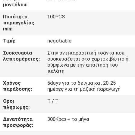
ΓΎΡΟΣ
μοντέλου:
ΕΡΓΟΣΤΑΣΊΩΝ
Ποσότητα
100PCS
παραγγελίας
min:
ΠΟΙΟΤΙΚΌΣ
Τιμή:
negotiable
ΈΛΕΓΧΟΣ
Συσκευασία
Στην αντιπαρασιτική τσάντα που
λεπτομέρειες:
συσκευάζεται στο χαρτοκιβώτιο ή
ΕΠΑΦΉ
σύμφωνα με την απαίτηση του
πελάτη
ΝΈΑ
Χρόνος
5days για το δείγμα και 20-25
παράδοσης:
ημέρες για τη μαζική παραγωγή
ΖΗΤΉΣΤΕ
Όροι
T / T
πληρωμής:
ΈΝΑ
Δυνατότητα
300Kpcs~ το μήνα
ΑΠΌΣΠΑΣΜΑ
προσφοράς: