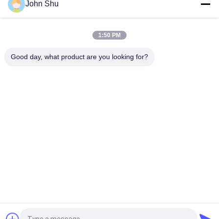
John Shu
Οθόνη μεγέθους LCD 160 συνήθειας FSTN 128 *, επίδειξη
συνήθειας LCD Backlight των άσπρων οδηγήσεων
1:50 PM
Προσαρμοσμένο ΒΑΡΑΊΝΩ 92 οθόνης επίδειξης LCD * 198
γραφική Drive τάση STN 3.0V
Good day, what product are you looking for?
Λαϊκή κατηγορία
Όλα
Ενότητα Βαραίνω 
TFT LCD Οθόνη
LCD
Γραφικών LCD 
Ενότητα Επίδειξης 
Module
Μητρών Σημείων 
LCD
Ενότητα Επίδειξης 
Οθόνη TFT Lcd
LCD
Tft Όργανο Ελέγχου 
Οθόνη LCD
LCD