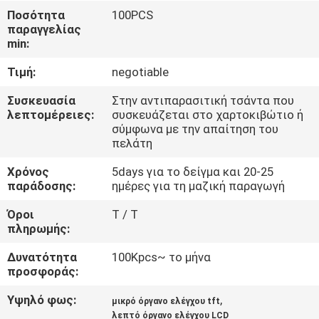
ΓΎΡΟΣ
Ποσότητα
100PCS
παραγγελίας
ΕΡΓΟΣΤΑΣΊΩΝ
min:
Τιμή:
negotiable
ΠΟΙΟΤΙΚΌΣ
ΈΛΕΓΧΟΣ
Συσκευασία
Στην αντιπαρασιτική τσάντα που
λεπτομέρειες:
συσκευάζεται στο χαρτοκιβώτιο ή
σύμφωνα με την απαίτηση του
πελάτη
ΕΠΑΦΉ
Χρόνος
5days για το δείγμα και 20-25
παράδοσης:
ημέρες για τη μαζική παραγωγή
ΝΈΑ
Όροι
T / T
πληρωμής:
ΖΗΤΉΣΤΕ
Δυνατότητα
100Kpcs~ το μήνα
ΈΝΑ
προσφοράς:
ΑΠΌΣΠΑΣΜΑ
Υψηλό φως:
,
μικρό όργανο ελέγχου tft
λεπτό όργανο ελέγχου LCD