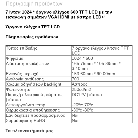
Περιγραφή προϊόντων
7 ίντσα 1024 * όργανο ελέγχου 600 TFT LCD με την
εισαγωγή σημάτων VGA HDMI με άσπρο LED↵
Όργανο ελέγχου TFT LCD
Πληροφορίες προϊόντων
Τύπος επίδειξης
7 όργανο ελέγχου ίντσας TFT
LCD
Ψήφισμα
1024 * 600
Διάσταση περιλήψεων
165.75mm * 105.39mm *
3.40mm
Ενεργός περιοχή
153.60mm * 90.00mm
Αναλογία αντίθεσης
700
Χρώμα οδηγήσεων backlight
Άσπρος
Φωτεινότητα
250cd/m2
Παροχή ηλεκτρικού ρεύματος
DC12V (τύπος)
(τύπος)
Λειτουργούντα temp
-20ºc~70ºc
Θερμοκρασία αποθήκευσης
-30ºc~80ºc
Εάν δεχτείτε προσαρμοσμένος
Ναι
Συμμόρφωση RoHS
Ναι
Τα πλεονεκτήματά μας