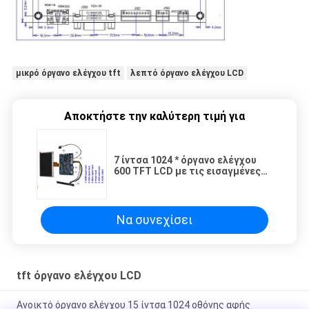
μικρό όργανο ελέγχου tft
λεπτό όργανο ελέγχου LCD
Αποκτήστε την καλύτερη τιμή για
7 ίντσα 1024 * όργανο ελέγχου
600 TFT LCD με τις εισαγμένες
σήμα άσπρες οδηγήσεις VGA
HDMI
Να συνεχίσει
tft όργανο ελέγχου LCD
Ανοικτό όργανο ελέγχου 15 ίντσα 1024 οθόνης αφής