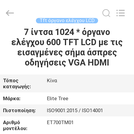
2026
Elite
Tree
Technology.
All
Tft όργανο ελέγχου LCD
Rights
Reserved.
7 ίντσα 1024 * όργανο
ΑΡΧΙΚΉ
ελέγχου 600 TFT LCD με τις
ΣΕΛΊΔΑ
εισαγμένες σήμα άσπρες
ΠΡΟΪΌΝΤΑ
οδηγήσεις VGA HDMI
ΒΊΝΤΕΟ
Τόπος
Κίνα
καταγωγής:
ΣΧΕΤΙΚΆ
Μάρκα:
Elite Tree
ΜΕ
Πιστοποίηση:
ISO9001:2015 / ISO14001
ΕΜΆΣ
Αριθμό
ET700TM01
μοντέλου: