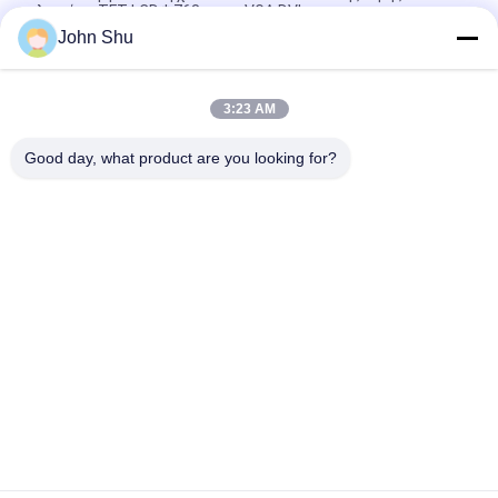
πλαισίων TFT LCD * 768 με το VGA DVI
John Shu
Πολυ όργανο ελέγχου 12,1» ψήφισμα 1024 οθόνης αφής TFT
LCD * 768 στη λεωφόρο Shorting
3:23 AM
Φωτεινότητα 300cd/όργανο ελέγχου 10,4 τετρ.μέτρου SVGA
TFT LCD» 800 * 600 για το σύστημα επικόλλησης ετικέτας
Good day, what product are you looking for?
Λαϊκή κατηγορία
Όλα
Ενότητα Βαραίνω 
TFT LCD Οθόνη
LCD
Γραφικών LCD 
Ενότητα Επίδειξης 
Module
Μητρών Σημείων 
LCD
Ενότητα Επίδειξης 
Οθόνη TFT Lcd
LCD
Tft Όργανο Ελέγχου 
Οθόνη LCD
LCD