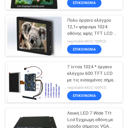
σύστημα επικόλλησης
ΓΎΡΟΣ
ΕΠΙΚΟΙΝΩΝΊΑ
ετικέτας
ΕΡΓΟΣΤΑΣΊΩΝ
Πολυ όργανο ελέγχου
12,1» ψήφισμα 1024
ΠΟΙΟΤΙΚΌΣ
οθόνης αφής TFT LCD *
ΈΛΕΓΧΟΣ
768 στη λεωφόρο
negotiable MOQ:100PCS
Shorting
ΕΠΙΚΟΙΝΩΝΊΑ
ΕΠΑΦΉ
7 ίντσα 1024 * όργανο
ελέγχου 600 TFT LCD
ΝΈΑ
με τις εισαγμένες σήμα
άσπρες οδηγήσεις VGA
negotiable MOQ:100PCS
HDMI
ΖΗΤΉΣΤΕ
ΕΠΙΚΟΙΝΩΝΊΑ
ΈΝΑ
Λευκή LED 7 Wide Tft
ΑΠΌΣΠΑΣΜΑ
Lcd Έγχρωμη οθόνη με
είσοδο σήματος VGA