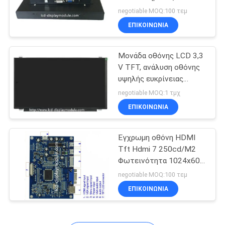
SITEMAP
HDMI
negotiable MOQ:100 τεμ
ΕΠΙΚΟΙΝΩΝΊΑ
ΠΟΛΙΤΙΚΉ
Μονάδα οθόνης LCD 3,3
ΑΠΟΡΡΉΤΟΥ
V TFT, ανάλυση οθόνης
υψηλής ευκρίνειας
μετάδοσης 1920 X 1080
negotiable MOQ:1 τμχ
ΕΠΙΚΟΙΝΩΝΊΑ
Έγχρωμη οθόνη HDMI
Tft Hdmi 7 250cd/M2
Φωτεινότητα 1024x600
Ανάλυση
negotiable MOQ:100 τεμ
ΕΠΙΚΟΙΝΩΝΊΑ