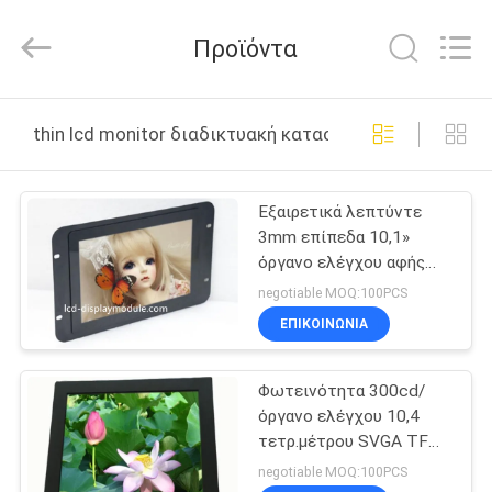
2025
Elite
Tree
Προϊόντα
Technology.
All
Rights
Reserved.
ΑΡΧΙΚΉ
thin lcd monitor διαδικτυακή κατασκευή
ΣΕΛΊΔΑ
Εξαιρετικά λεπτύντε
ΠΡΟΪΌΝΤΑ
3mm επίπεδα 10,1»
όργανο ελέγχου αφής
ΒΊΝΤΕΟ
TFT LCD με τη
negotiable MOQ:100PCS
λειτουργία εισαγωγής
ΕΠΙΚΟΙΝΩΝΊΑ
-20c ~ 70c HDMI
ΣΧΕΤΙΚΆ
Φωτεινότητα 300cd/
ΜΕ
όργανο ελέγχου 10,4
ΕΜΆΣ
τετρ.μέτρου SVGA TFT
LCD» 800 * 600 για το
negotiable MOQ:100PCS