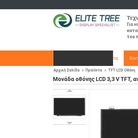
Τεχ
Για 
κατα
του 
Αρχική Σελίδα
Προϊόντα
Βίν
Αρχική Σελίδα
Προϊόντα
TFT LCD Οθόνη
Ζητήστε ένα απόσπασμα
Μονάδα οθόνης LCD 3,3 V TFT, 