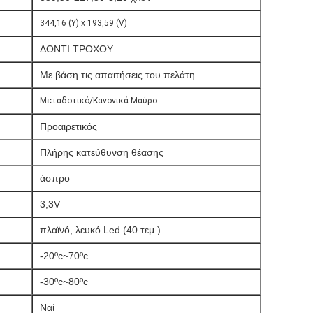
344,16 (Υ) x 193,59 (V)
ΔΟΝΤΙ ΤΡΟΧΟΥ
Με βάση τις απαιτήσεις του πελάτη
Μεταδοτικό/Κανονικά Μαύρο
Προαιρετικός
Πλήρης κατεύθυνση θέασης
άσπρο
3,3V
πλαϊνό, λευκό Led (40 τεμ.)
-20ºc~70ºc
-30ºc~80ºc
Ναί