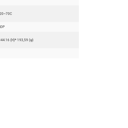
-20~70C
eDP
344.16 (H)* 193,59 (ψ)