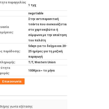
τητα παραγγελίας
1 τμχ
negotiable
Στην αντιπαρασιτική
τσάντα που συσκευάζεται
ευασία
στο χαρτοκιβώτιο ή
ομέρειες:
σύμφωνα με την απαίτηση
του πελάτη
5days για το δείγμα και 20-
ος παράδοσης:
25 ημέρες για τη μαζική
παραγωγή
 πληρωμής:
T/T, Western Union
τότητα
100Kpcs~ το μήνα
φοράς:
Επικοινωνία
Πλήρης γωνία εξέτασης