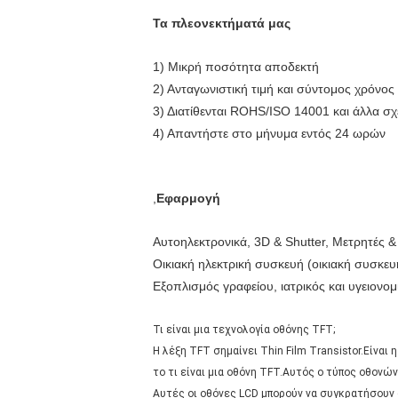
Τα πλεονεκτήματά μας
1) Μικρή ποσότητα αποδεκτή
2) Ανταγωνιστική τιμή και σύντομος χρόνο
3) Διατίθενται ROHS/ISO 14001 και άλλα σχ
4) Απαντήστε στο μήνυμα εντός 24 ωρών
,
Εφαρμογή
Αυτοηλεκτρονικά, 3D & Shutter, Μετρητές &
Οικιακή ηλεκτρική συσκευή (οικιακή συσκευ
Εξοπλισμός γραφείου, ιατρικός και υγειονομι
Τι είναι μια τεχνολογία οθόνης TFT;
Η λέξη TFT σημαίνει Thin Film Transistor.Είνα
το τι είναι μια οθόνη TFT.Αυτός ο τύπος οθον
Αυτές οι οθόνες LCD μπορούν να συγκρατήσουν ο