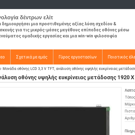
νολογία δέντρων ελίτ
να δημιουργήσει μια προστιθεμένης αξίας λύση σχεδίου &
σκευής για τις μικρός-μέσες μεγέθους επίπεδες οθόνες μέσω
πνεύματος ομαδικής εργασίας και μια win-win φιλοσοφία
τεο
Σχετικά με εμάς
Γύρος εργοστασίων
Ποιοτικός έλ
Μονάδα οθόνης LCD 3,3 V TFT, ανάλυση οθόνης υψηλής ευκρίνειας μετάδοσ
ανάλυση οθόνης υψηλής ευκρίνειας μετάδοσης 1920 X
Λεπτο
Τόπος
Μάρκ
Πιστο
Αριθμ
Πληρω