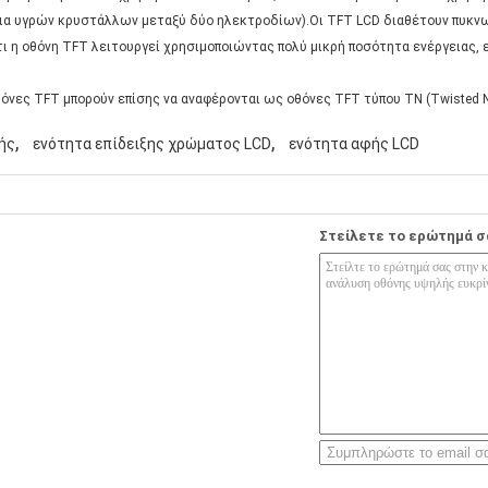
μόρια υγρών κρυστάλλων μεταξύ δύο ηλεκτροδίων).Οι TFT LCD διαθέτουν πυκν
ι η οθόνη TFT λειτουργεί χρησιμοποιώντας πολύ μικρή ποσότητα ενέργειας,
θόνες TFT μπορούν επίσης να αναφέρονται ως οθόνες TFT τύπου TN (Twisted N
,
,
ής
ενότητα επίδειξης χρώματος LCD
ενότητα αφής LCD
Στείλετε το ερώτημά σ