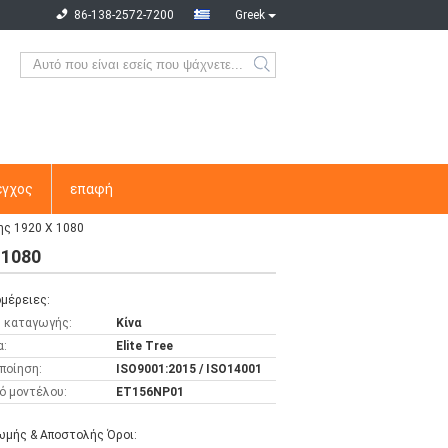
86-138-2572-7200
Greek
εγχος
επαφή
ης 1920 X 1080
 1080
μέρειες:
 καταγωγής:
Κίνα
α:
Elite Tree
ποίηση:
ISO9001:2015 / ISO14001
ό μοντέλου:
ET156NP01
μής & Αποστολής Όροι: