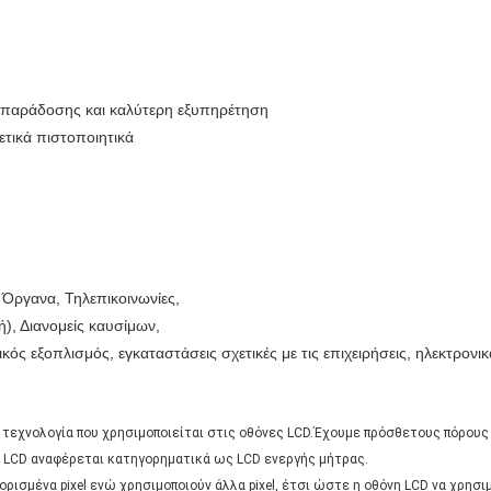
ς παράδοσης και καλύτερη εξυπηρέτηση
ετικά πιστοποιητικά
 Όργανα, Τηλεπικοινωνίες,
ή), Διανομείς καυσίμων,
κός εξοπλισμός, εγκαταστάσεις σχετικές με τις επιχειρήσεις, ηλεκτρονι
ι η τεχνολογία που χρησιμοποιείται στις οθόνες LCD.Έχουμε πρόσθετους πόρου
ών LCD αναφέρεται κατηγορηματικά ως LCD ενεργής μήτρας.
ρισμένα pixel ενώ χρησιμοποιούν άλλα pixel, έτσι ώστε η οθόνη LCD να χρησι