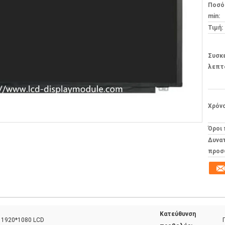
Ποσό
min:
Τιμή:
Συσκ
λεπτ
Χρόν
Όροι
Δυνα
προσ
Κατεύθυνση
ς 1920*1080 LCD