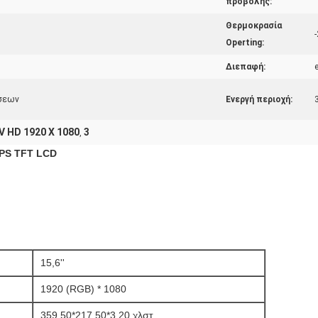
προβολής:
Θερμοκρασία
Operting:
Διεπαφή:
ήσεων
Ενεργή περιοχή:
 V HD 1920 X 1080
3
,
IPS TFT LCD
15,6''
1920 (RGB) * 1080
359,50*217,50*3,20 χλστ