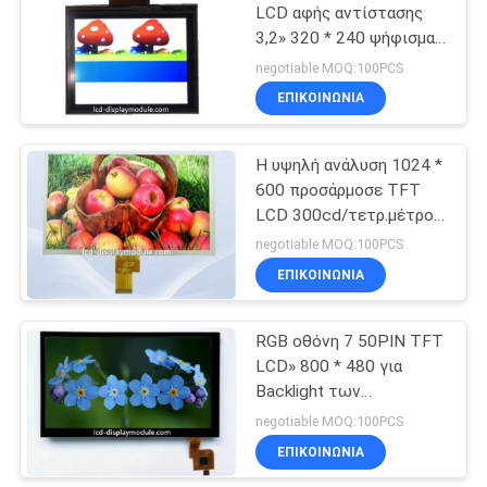
LCD αφής αντίστασης
3,2» 320 * 240 ψήφισμα
20
64.80 * 48.60mm
negotiable MOQ:100PCS
ΕΠΙΚΟΙΝΩΝΊΑ
οθόνη LCD
Η υψηλή ανάλυση 1024 *
600 προσάρμοσε TFT
LCD 300cd/τετρ.μέτρο
φωτεινότητας άσπρο
negotiable MOQ:100PCS
Backlight
ΕΠΙΚΟΙΝΩΝΊΑ
9
tft όργανο ελέγχου
RGB οθόνη 7 50PIN TFT
LCD» 800 * 480 για
LCD
Backlight των
δευτερευουσών
negotiable MOQ:100PCS
οδηγήσεων εξοπλισμού
ΕΠΙΚΟΙΝΩΝΊΑ
γραφείων