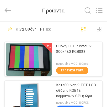
2026
Elite
Tree
Προϊόντα
Technology.
All
Rights
Reserved.
ΑΡΧΙΚΉ
37
Κίνα Οθόνη TFT lcd
ΣΕΛΊΔΑ
TFT LCD Οθόνη
HOT
Οθόνη TFT 7 ιντσών
ΠΡΟΪΌΝΤΑ
800x480 RGB888
ΒΊΝΤΕΟ
negotiable MOQ:100pcs
ΕΡΏΤΗΣΗ ΤΏΡΑ
26
ΣΧΕΤΙΚΆ
ενότητα βαραίνω
Κατεύθυνση 9 TFT LCD
ΜΕ
οθόνης RGB18
ΕΜΆΣ
LCD
κομματιών SPI η ώρα
λειτουργίας διεπαφών
negotiable MOQ:100PCS