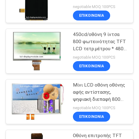
SITEMAP
οθόνη αφής
negotiable MOQ:100PCS
φωτεινότητας TFT
ΕΠΙΚΟΙΝΩΝΊΑ
τετρ.μέτρου, οθόνη
21
ΠΟΛΙΤΙΚΉ
επίδειξης Backlight LCD
ενότητα επίδειξης
των άσπρων οδηγήσεων
450cd/οθόνη 9 ίντσα
ΑΠΟΡΡΉΤΟΥ
800 φωτεινότητας TFT
LCD
LCD τετρ.μέτρου * 480
για τον εξοπλισμό
negotiable MOQ:100PCS
υγείας
ΕΠΙΚΟΙΝΩΝΊΑ
Μίνι LCD οθόνη οθόνης
23
αφής αντίστασης,
ψηφιακή διεπαφή 800
Οθόνη TFT lcd
3.3V * ενότητα 480 TFT
negotiable MOQ:100PCS
LCD
ΕΠΙΚΟΙΝΩΝΊΑ
Οθόνη επιτροπής TFT