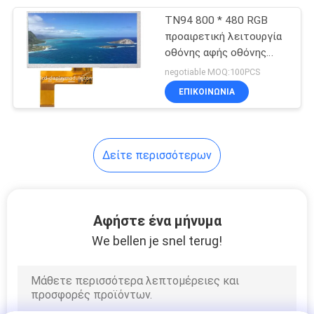
TN94 800 * 480 RGB
20
προαιρετική λειτουργία
οθόνης αφής οθόνης
LCD οθόνη πίνακα
επίδειξης LCD 2.8V
negotiable MOQ:100PCS
ΕΠΙΚΟΙΝΩΝΊΑ
Δείτε περισσότερων
11
Οθόνη LCD αφής
Αφήστε ένα μήνυμα
We bellen je snel terug!