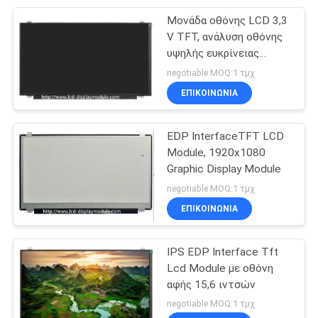
ίντσας
Μονάδα οθόνης LCD 3,3
20
V TFT, ανάλυση οθόνης
υψηλής ευκρίνειας
LCD οθόνη πίνακα
μετάδοσης 1920 X 1080
negotiable MOQ:1 τμχ
ΕΠΙΚΟΙΝΩΝΊΑ
EDP ​​InterfaceTFT LCD
Module, 1920x1080
Graphic Display Module
11
negotiable MOQ:1 τμχ
ΕΠΙΚΟΙΝΩΝΊΑ
Οθόνη LCD αφής
IPS EDP Interface Tft
Lcd Module με οθόνη
αφής 15,6 ιντσών
negotiable MOQ:1 τμχ