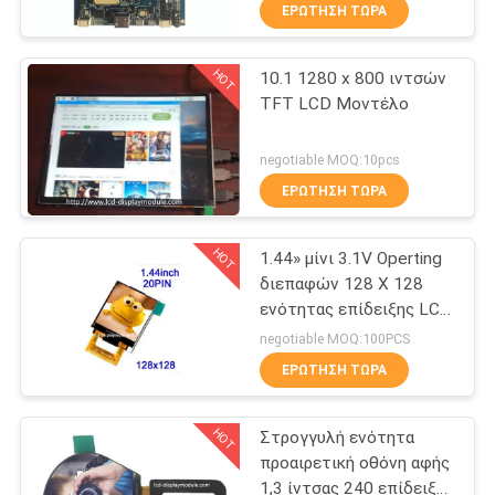
ΓΎΡΟΣ
ΕΡΏΤΗΣΗ ΤΏΡΑ
ΕΡΓΟΣΤΑΣΊΩΝ
HOT
10.1 1280 x 800 ιντσών
24
TFT LCD Μοντέλο
ΠΟΙΟΤΙΚΌΣ
γραφικών LCD
ΈΛΕΓΧΟΣ
negotiable MOQ:10pcs
module
ΕΡΏΤΗΣΗ ΤΏΡΑ
ΕΠΑΦΉ
HOT
1.44» μίνι 3.1V Operting
διεπαφών 128 X 128
ΝΈΑ
ενότητας επίδειξης LCD
20
RGB παράλληλων
negotiable MOQ:100PCS
ΖΗΤΉΣΤΕ
Ενότητα επίδειξης
ΕΡΏΤΗΣΗ ΤΏΡΑ
ΈΝΑ
μητρών σημείων
HOT
Στρογγυλή ενότητα
ΑΠΌΣΠΑΣΜΑ
LCD
προαιρετική οθόνη αφής
1,3 ίντσας 240 επίδειξης