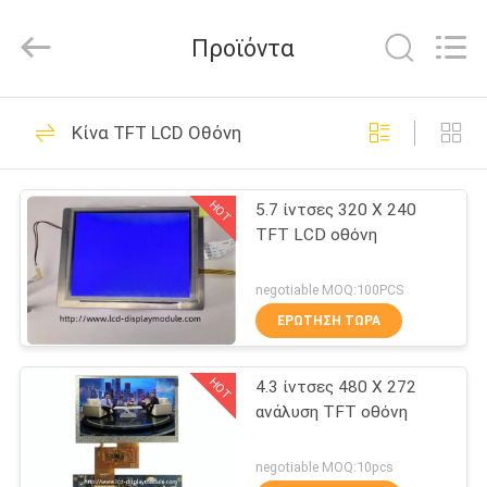
2026
Elite
Tree
Προϊόντα
Technology.
All
Rights
Reserved.
ΑΡΧΙΚΉ
37
Κίνα TFT LCD Οθόνη
ΣΕΛΊΔΑ
TFT LCD Οθόνη
HOT
5.7 ίντσες 320 X 240
ΠΡΟΪΌΝΤΑ
TFT LCD οθόνη
ΒΊΝΤΕΟ
negotiable MOQ:100PCS
ΕΡΏΤΗΣΗ ΤΏΡΑ
26
ΣΧΕΤΙΚΆ
ενότητα βαραίνω
HOT
4.3 ίντσες 480 X 272
ΜΕ
ανάλυση TFT οθόνη
ΕΜΆΣ
LCD
negotiable MOQ:10pcs