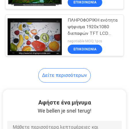
ΕΠΙΚΟΙΝΩΝΊΑ
6
επιτροπή αφής
ΠΛΗΡΟΦΟΡΙΚΗ ενότητα
αντίστασης
ψήφισμα 1920x1080
διεπαφών TFT LCD
ΔΙΕΘΝΏΝ
negotiable MOQ:1pcs
ΕΙΔΗΣΕΟΓΡΑΦΙΚΏΝ
ΕΠΙΚΟΙΝΩΝΊΑ
ΠΡΑΚΤΟΡΕΊΩΝ 15,6
ίντσας
7
Δείτε περισσότερων
χωρητική επιτροπή
αφής
Αφήστε ένα μήνυμα
We bellen je snel terug!
11