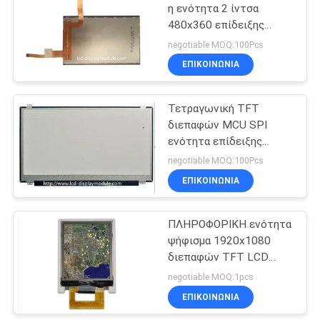
η ενότητα 2 ίντσα
480x360 επίδειξης
20
κατεύθυνσης TFT LCD
negotiable MOQ:100Pcs
εξέτασης
ΕΠΙΚΟΙΝΩΝΊΑ
οθόνη LCD
Τετραγωνική TFT
διεπαφών MCU SPI
ενότητα επίδειξης
ΔΙΕΘΝΏΝ
negotiable MOQ:100Pcs
ΕΙΔΗΣΕΟΓΡΑΦΙΚΏΝ
ΕΠΙΚΟΙΝΩΝΊΑ
9
ΠΡΑΚΤΟΡΕΊΩΝ για το
φορετό έξυπνο ρολόι
tft όργανο ελέγχου
ΠΛΗΡΟΦΟΡΙΚΗ ενότητα
ψήφισμα 1920x1080
LCD
διεπαφών TFT LCD
ΔΙΕΘΝΏΝ
negotiable MOQ:1pcs
ΕΙΔΗΣΕΟΓΡΑΦΙΚΏΝ
ΕΠΙΚΟΙΝΩΝΊΑ
ΠΡΑΚΤΟΡΕΊΩΝ 15,6