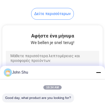
20
Δείτε περισσότερων
LCD οθόνη πίνακα
Αφήστε ένα μήνυμα
We bellen je snel terug!
11
Οθόνη LCD αφής
John Shu
10:34 AM
Good day, what product are you looking for?