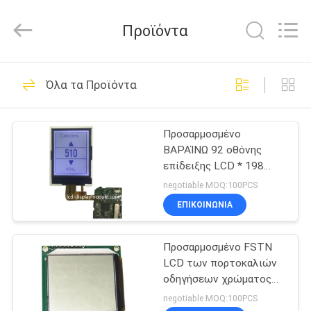
2026
Elite
Tree
Προϊόντα
Technology.
All
Rights
Reserved.
ΑΡΧΙΚΉ
37
Όλα τα Προϊόντα
ΣΕΛΊΔΑ
TFT LCD Οθόνη
Προσαρμοσμένο
ΠΡΟΪΌΝΤΑ
ΒΑΡΑΊΝΩ 92 οθόνης
επίδειξης LCD * 198
ΒΊΝΤΕΟ
γραφική Drive τάση STN
negotiable MOQ:100PCS
3.0V
ΕΠΙΚΟΙΝΩΝΊΑ
26
ΣΧΕΤΙΚΆ
ενότητα βαραίνω
Προσαρμοσμένο FSTN
ΜΕ
LCD των πορτοκαλιών
ΕΜΆΣ
LCD
οδηγήσεων χρώματος
οθόνη τμήμα
negotiable MOQ:100PCS