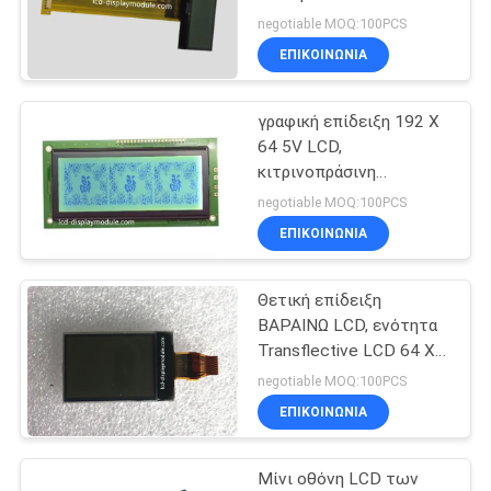
SITEMAP
των άσπρων οδηγήσεων
negotiable MOQ:100PCS
ISO14001 FSTN
ΕΠΙΚΟΙΝΩΝΊΑ
21
ΠΟΛΙΤΙΚΉ
ενότητα επίδειξης
γραφική επίδειξη 192 X
ΑΠΟΡΡΉΤΟΥ
64 5V LCD,
LCD
κιτρινοπράσινη
μεταδιδόμενη ενότητα
negotiable MOQ:100PCS
ΣΠΑΔΊΚΩΝ LCD STN
ΕΠΙΚΟΙΝΩΝΊΑ
Θετική επίδειξη
23
ΒΑΡΑΙΝΩ LCD, ενότητα
Transflective LCD 64 X
Οθόνη TFT lcd
128 άσπρων οδηγήσεων
negotiable MOQ:100PCS
9.5V
ΕΠΙΚΟΙΝΩΝΊΑ
Μίνι οθόνη LCD των